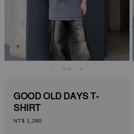
1
/
6
GOOD OLD DAYS T-
SHIRT
Regular
NT$ 1,280
price