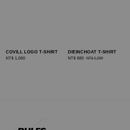
COVILL LOGO T-SHIRT
DIEINCHOAT T-SHIRT
Regular
NT$ 1,080
Sale
NT$ 880
Regular
NT$ 1,280
price
price
price