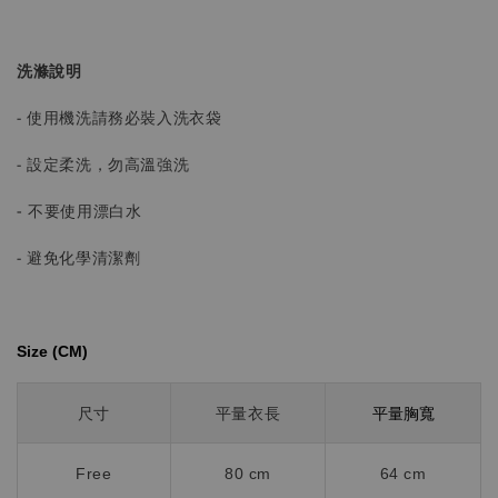
洗滌說明
- 使用機洗請務必裝入洗衣袋
- 設定柔洗，勿高溫強洗
-
不要使用漂白水
- 避免化學清潔劑
Size (CM)⁡⁡
平量胸寬
尺寸
平量衣長
Free
80 cm
64 cm