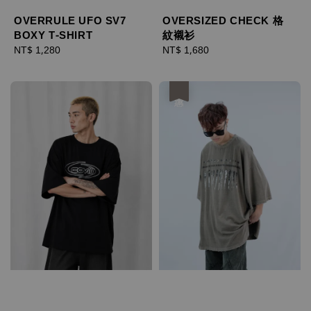
OVERRULE UFO SV7
OVERSIZED CHECK 格
BOXY T-SHIRT
紋襯衫
Regular
NT$ 1,280
Regular
NT$ 1,680
price
price
優惠