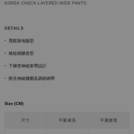
KOREA CHECK LAYERED WIDE PANTS
DETAILS
寬鬆落地
版型
•
格紋綁腰造型
•
下褲管伸縮束帶設計
•
•
附含伸縮腰圍及調節綁帶
Size (CM)⁡⁡
尺寸
平量褲長
平量腰寬