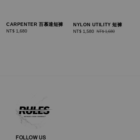
CARPENTER 百慕達短褲
NYLON UTILITY 短褲
Regular
NT$ 1,680
Sale
NT$ 1,580
Regular
NT$ 1,680
price
price
price
FOLLOW US