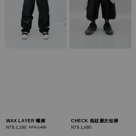
WAX LAYER 蠟褲
CHECK 格紋層次短褲
Sale
NT$ 2,180
Regular
Regular
NT$ 1,680
NT$ 2,480
price
price
price