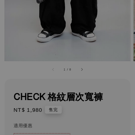
1
/
8
CHECK 格紋層次寬褲
Regular
NT$ 1,980
售完
price
適用優惠