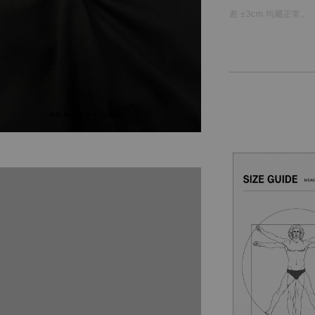
差 ±3cm 均屬正常。