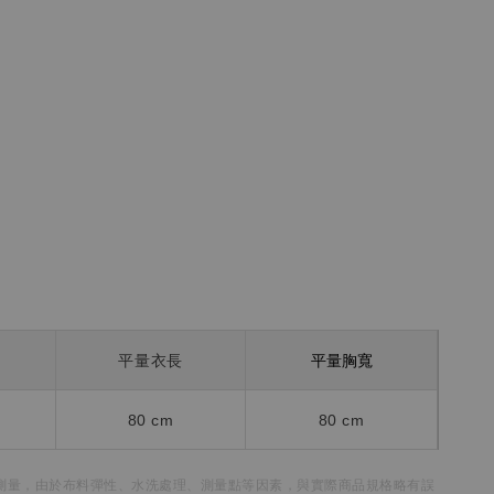
平量胸寬
平量衣長
80 cm
80 cm
測量，
由於布料彈性、水洗處理、測量點等因素，
與實際商品規格略有誤