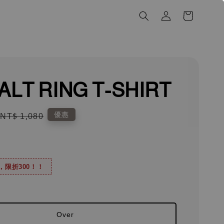
LT RING T-SHIRT
Regular
優惠
NT$ 1,080
price
0，限折300！！
Over