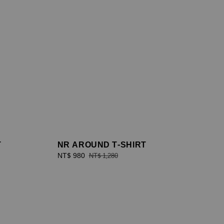
T
NR AROUND T-SHIRT
Sale
NT$ 980
Regular
NT$ 1,280
price
price