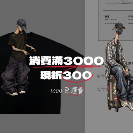
歡迎透過官方
Instag
詢問
（…）
了解庫存
若門市庫存備有現貨