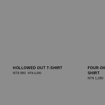
HOLLOWED OUT T-SHIRT
FOUR-DI
SHIRT
Sale
NT$ 980
Regular
NT$ 1,280
price
price
Regular
NT$ 1,280
price