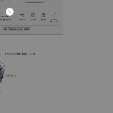
ram
（@norules_taichung）
狀況。
，當日出貨！