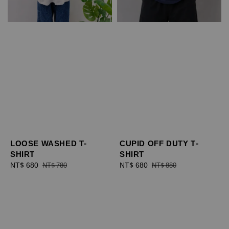
LOOSE WASHED T-
CUPID OFF DUTY T-
SHIRT
SHIRT
Sale
NT$ 680
Regular
Sale
NT$ 680
Regular
NT$ 780
NT$ 880
price
price
price
price