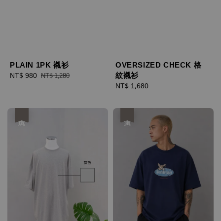
PLAIN 1PK 襯衫
OVERSIZED CHECK 格
紋襯衫
Sale
NT$ 980
Regular
NT$ 1,280
price
price
Regular
NT$ 1,680
price
優惠
優惠