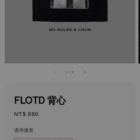
1
/
2
FLOTD 背心
Regular
NT$ 880
price
適用優惠