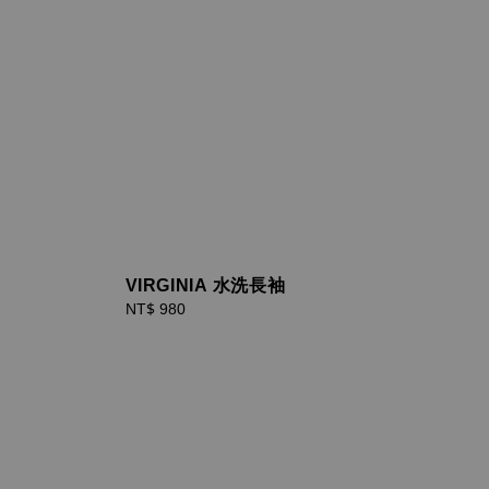
VIRGINIA 水洗長袖
Regular
NT$ 980
price