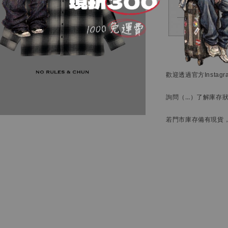
歡迎透過官方
Instag
詢問
（…）
了解庫存
若門市庫存備有現貨