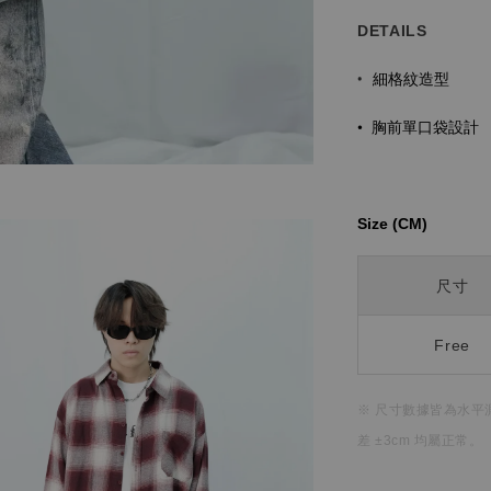
DETAILS
細格紋造型
•
•
胸前單口袋設計
Size (CM)⁡⁡
尺寸
Free
※ 尺寸數據皆為水平
差 ±3cm 均屬正常。