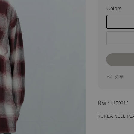
Colors
分享
貨編：1150012
KOREA NELL PL