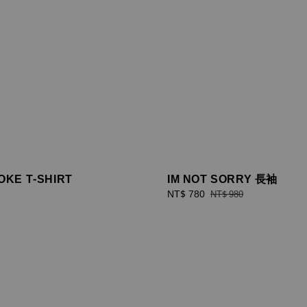
KE T-SHIRT
IM NOT SORRY 長袖
Sale
NT$ 780
Regular
NT$ 980
price
price