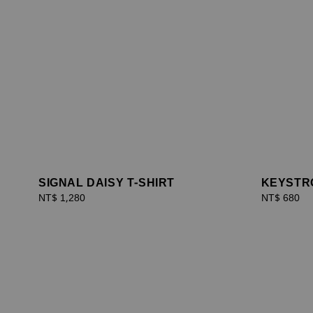
SIGNAL DAISY T-SHIRT
KEYSTRO
Regular
NT$ 1,280
Regular
NT$ 680
price
price