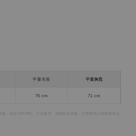
平量胸寬
平量衣長
76
cm
71 cm
測量，
由於布料彈性、水洗處理、測量點等因素，
與實際商品規格略有誤