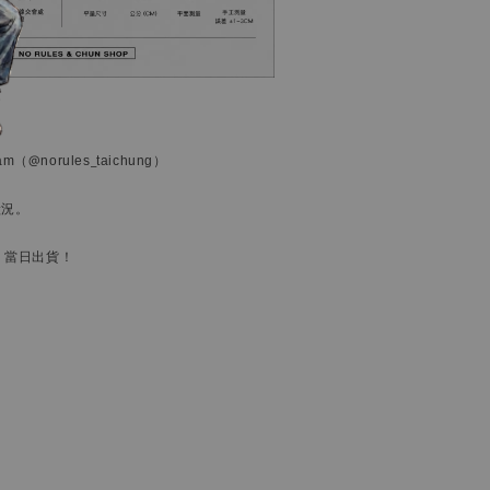
ram
（@norules_taichung）
狀況。
，當日出貨！