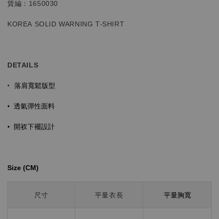
貨編：1650030
KOREA SOLID WARNING T-SHIRT
DETAILS
落肩寬鬆版型
•
•
透氣彈性面料
•
開衩下襬設計
Size (CM)⁡⁡
平量胸寬
尺寸
平量衣長