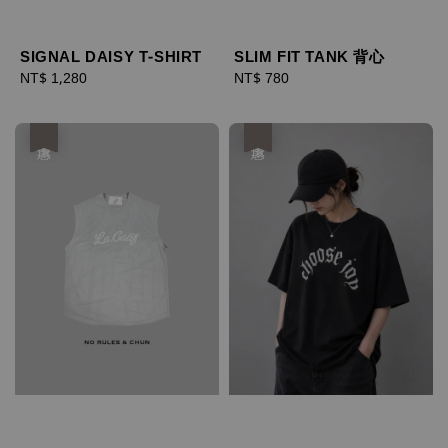
SIGNAL DAISY T-SHIRT
SLIM FIT TANK 背心
Regular
NT$ 1,280
Regular
NT$ 780
price
price
優惠
優惠