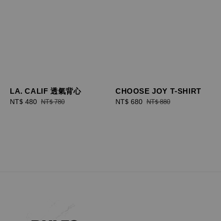
LA. CALIF 透氣背心
CHOOSE JOY T-SHIRT
Sale
NT$ 480
Regular
Sale
NT$ 680
Regular
NT$ 780
NT$ 880
price
price
price
price