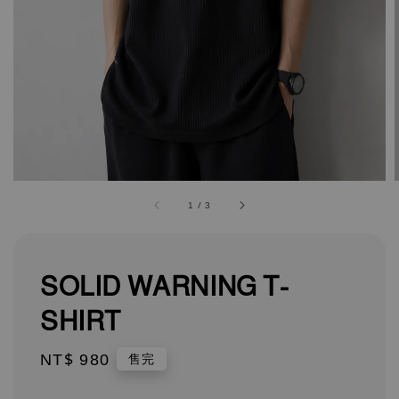
1
/
3
SOLID WARNING T-
SHIRT
Regular
NT$ 980
售完
price