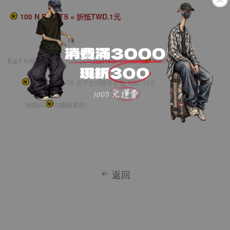
100 N POINTS = 折抵
TWD.1元
E.g.
1
結帳下單
TWD.1260元〈並成功取件〉獲得
1260 N POINTS
1260 N POINTS 在下次消費可折抵 TWD.
12元
〈剩餘60
則繼續累積〉
返回