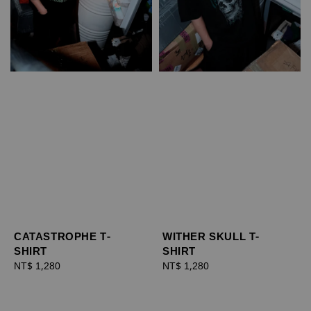
CATASTROPHE T-
WITHER SKULL T-
SHIRT
SHIRT
Regular
NT$ 1,280
Regular
NT$ 1,280
price
price