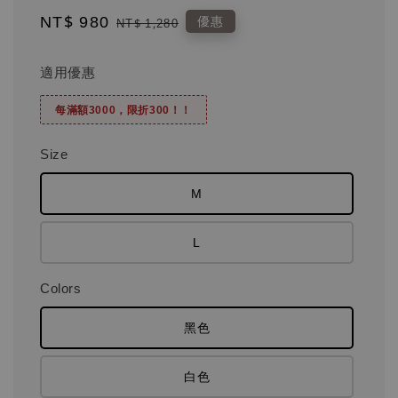
Sale
NT$ 980
Regular
優惠
NT$ 1,280
price
price
適用優惠
每滿額3000，限折300！！
Size
M
L
Colors
黑色
白色