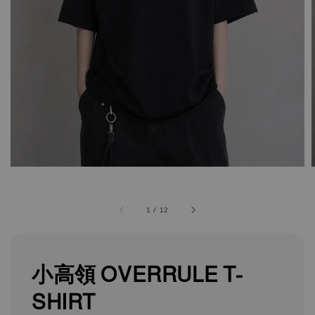
1
/
12
小高領 OVERRULE T-
SHIRT