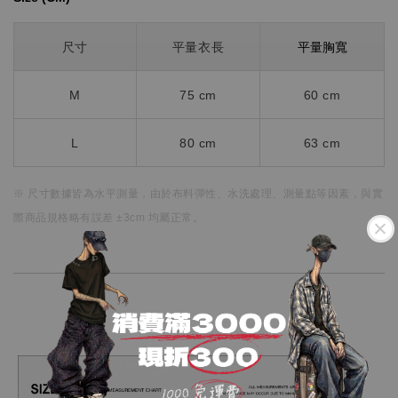
平量胸寬
尺寸
平量衣長
M
75 cm
60 cm
L
80 cm
63 cm
※ 尺寸數據皆為水平測量，
由於布料彈性、水洗處理、測量點等因素，
與實
際商品規格略有誤差 ±3cm 均屬正常。