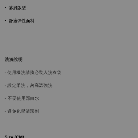
•
落肩版型
•
舒適彈性面料
洗滌說明
- 使用機洗請務必裝入洗衣袋
- 設定柔洗，勿高溫強洗
-
不要使用漂白水
- 避免化學清潔劑
Size (CM)⁡⁡