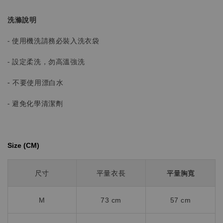
洗滌說明
- 使用機洗請務必裝入洗衣袋
- 設定柔洗，勿高溫強洗
-
不要使用漂白水
- 避免化學清潔劑
Size (CM)⁡⁡
平量胸寬
尺寸
平量衣長
M
73 cm
57 cm