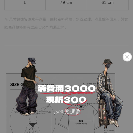
L
79 cm
61 cm
※ 尺寸數據皆為水平測量，
由於布料彈性、水洗處理、測量點等因素，
與實
際商品規格略有誤差 ±3cm 均屬正常。