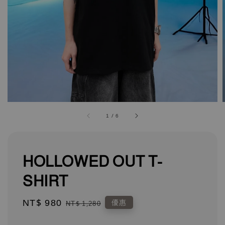
1
/
6
HOLLOWED OUT T-
SHIRT
Sale
NT$ 980
Regular
優惠
NT$ 1,280
price
price