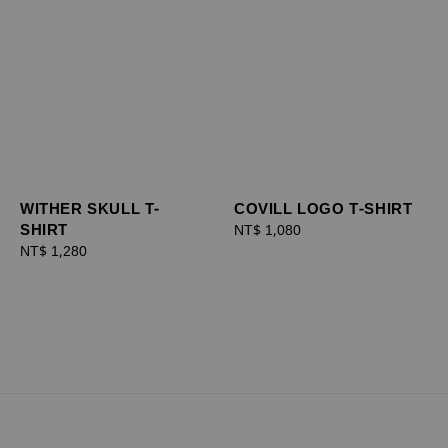
WITHER SKULL T-
COVILL LOGO T-SHIRT
SHIRT
Regular
NT$ 1,080
Regular
NT$ 1,280
price
price