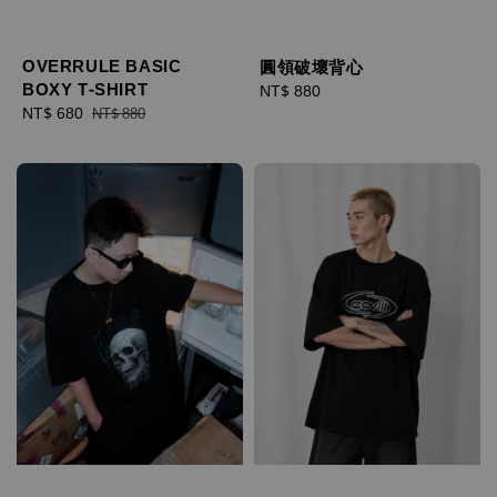
OVERRULE BASIC
圓領破壞背心
BOXY T-SHIRT
Regular
NT$ 880
Sale
NT$ 680
Regular
price
NT$ 880
price
price