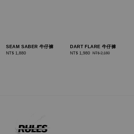
SEAM SABER 牛仔褲
DART FLARE 牛仔褲
Regular
NT$ 1,880
Sale
NT$ 1,980
Regular
NT$ 2,180
price
price
price