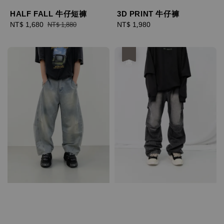
HALF FALL 牛仔短褲
3D PRINT 牛仔褲
Sale
NT$ 1,680
Regular
Regular
NT$ 1,980
NT$ 1,880
price
price
price
優惠