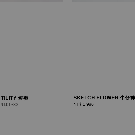
SKETCH FLOWER 牛仔
TILITY 短褲
Regular
NT$ 1,980
Regular
NT$ 1,680
price
price