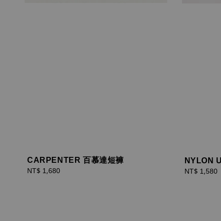
CARPENTER 百慕達短褲
NYLON U
Regular
NT$ 1,680
Sale
NT$ 1,580
price
price