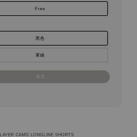
Free
黑色
軍綠
售完
LAYER CAMO LONGLINE SHORTS