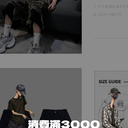
※ 尺寸數據皆為水平
差 ±3cm 均屬正常。