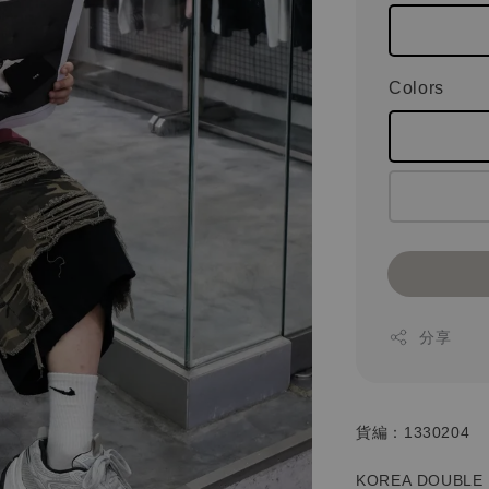
Colors
分享
貨編：1330204
KOREA DOUBLE 