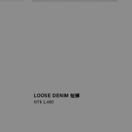
褲
LOOSE DENIM 短褲
Regular
NT$ 1,480
price