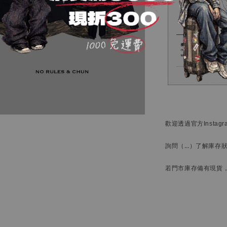
歡迎透過官方
Instag
詢問
（…）
了解庫存
若門市庫存備有現貨