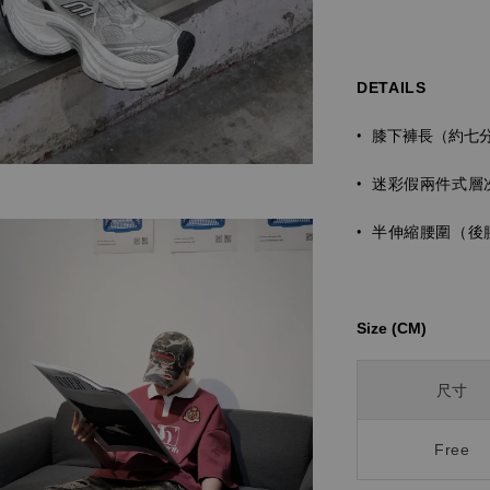
DETAILS
膝下褲長（約七
•
• 迷彩假兩件式層
•
半伸縮腰圍（後
Size (CM)⁡⁡
尺寸
Free