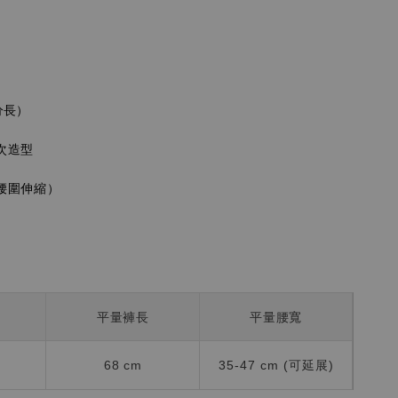
分長）
次造型
腰圍伸縮）
平量褲長
平量腰寬
68 cm
35-47 cm (可延展)