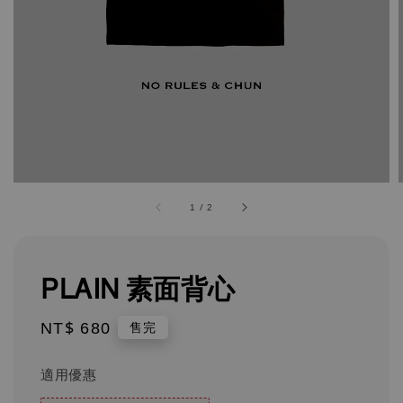
1
/
2
PLAIN 素面背心
Regular
NT$ 680
售完
price
適用優惠