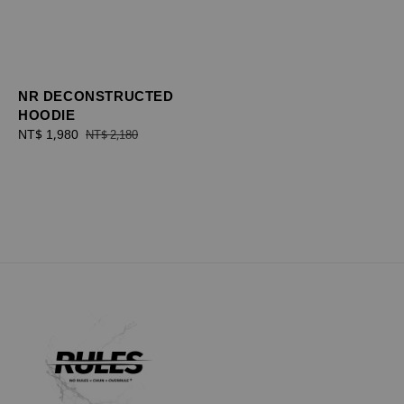
NR DECONSTRUCTED
HOODIE
Sale
NT$ 1,980
Regular
NT$ 2,180
price
price