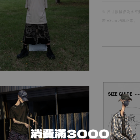
※ 尺寸數據皆為水平
差 ±3cm 均屬正常。