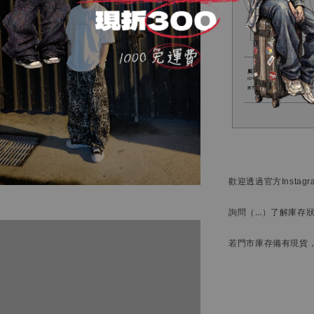
歡迎透過官方
Instag
詢問
（…）
了解庫存
若門市庫存備有現貨