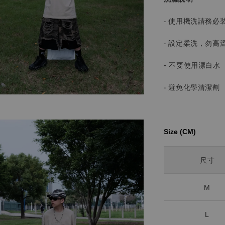
- 使用機洗請務必
- 設定柔洗，勿高
-
不要使用漂白水
- 避免化學清潔劑
Size (CM)⁡⁡
尺寸
M
L