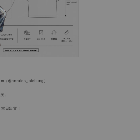
ram
（@norules_taichung）
狀況。
，當日出貨！