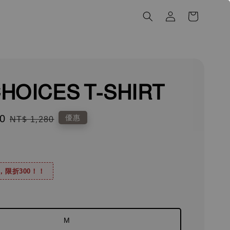
HOICES T-SHIRT
0
Regular
優惠
NT$ 1,280
price
0，限折300！！
M