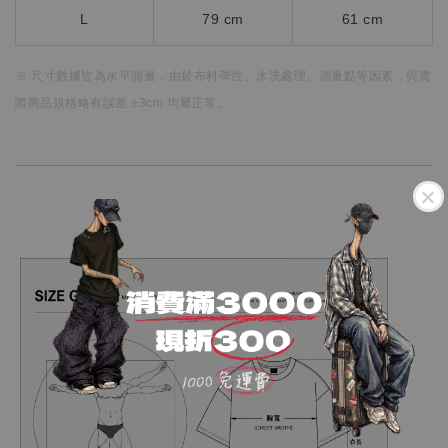
L
79 cm
61 cm
※ 尺寸數據皆為水平測量，
由於布料彈性、水洗處理、測量點等因素，
與實
際商品規格略有誤差 ±3cm 均屬正常。