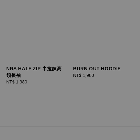
NRS HALF ZIP 半拉鍊高
BURN OUT HOODIE
領長袖
Regular
NT$ 1,980
Regular
NT$ 1,980
price
price