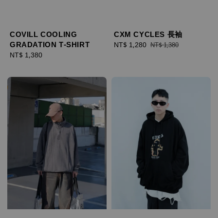
COVILL COOLING
CXM CYCLES 長袖
GRADATION T-SHIRT
Sale
NT$ 1,280
Regular
NT$ 1,380
Regular
NT$ 1,380
price
price
price