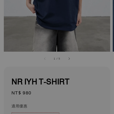
1
/
5
NR IYH T-SHIRT
Regular
NT$ 980
price
適用優惠