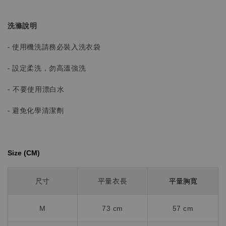
洗滌說明
- 使用機洗請務必裝入洗衣袋
- 設定柔洗，勿高溫強洗
-
不要使用漂白水
- 避免化學清潔劑
Size (CM)⁡⁡
平量胸寬
尺寸
平量衣長
M
73 cm
57 cm