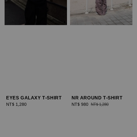
EYES GALAXY T-SHIRT
NR AROUND T-SHIRT
Regular
NT$ 1,280
Sale
NT$ 980
Regular
NT$ 1,280
price
price
price