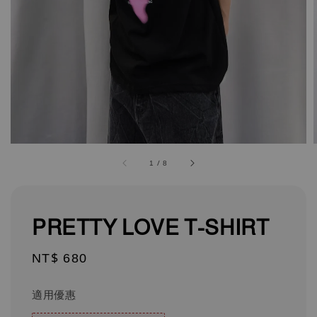
1
/
8
PRETTY LOVE T-SHIRT
Regular
NT$ 680
price
適用優惠