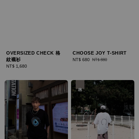
OVERSIZED CHECK 格
CHOOSE JOY T-SHIRT
紋襯衫
Sale
NT$ 680
Regular
NT$ 880
Regular
NT$ 1,680
price
price
price
優惠