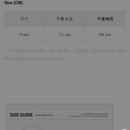
Size (CM)⁡⁡
平量胸寬
尺寸
平量衣長
Free
72 cm
58 cm
※ 尺寸數據皆為水平測量，
由於布料彈性、水洗處理、測量點等因素，
與實
際商品規格略有誤差 ±3cm 均屬正常。