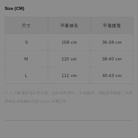
Size (CM)⁡⁡
尺寸
平量褲長
平量腰寬
S
108 cm
36-38 cm
M
110 cm
38-40 cm
L
112 cm
40-43 cm
※ 尺寸數據皆為水平測量，
由於布料彈性、水洗處理、測量點等因素，
與實
際商品規格略有誤差 ±3cm 均屬正常。