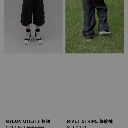
RIVET STRIPE 條紋褲
NYLON UTILITY 短褲
Regular
NT$ 2,180
Sale
NT$ 1,580
Regular
NT$ 1,680