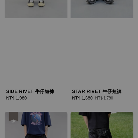
SIDE RIVET 牛仔短褲
STAR RIVET 牛仔短褲
Regular
NT$ 1,980
Sale
NT$ 1,680
Regular
NT$ 1,780
price
price
price
優惠