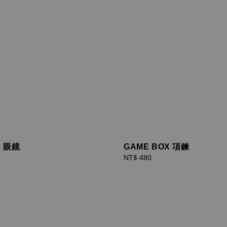
3 眼鏡
GAME BOX 項鍊
Regular
NT$ 480
price