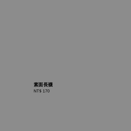
素面長襪
Regular
NT$ 170
price