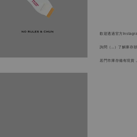
歡迎透過官方
Instag
詢問
（…）
了解庫存
若門市庫存備有現貨