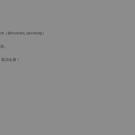
ram
（@norules_taichung）
狀況。
，當日出貨！