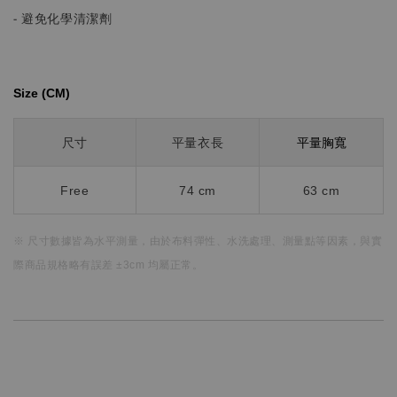
- 避免化學清潔劑
Size (CM)⁡⁡
平量胸寬
尺寸
平量衣長
Free
74 cm
63 cm
※ 尺寸數據皆為水平測量，
由於布料彈性、水洗處理、測量點等因素，
與實
際商品規格略有誤差 ±3cm 均屬正常。