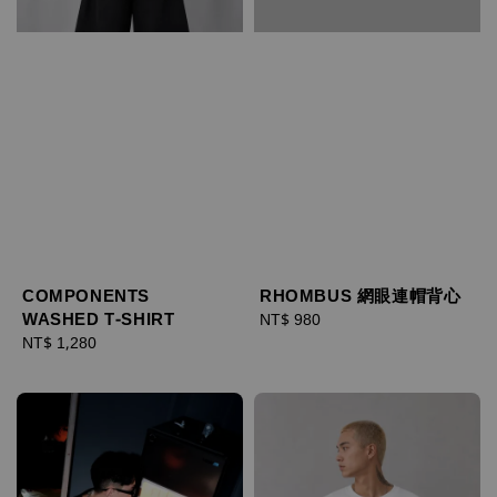
COMPONENTS
RHOMBUS 網眼連帽背心
WASHED T-SHIRT
Regular
NT$ 980
Regular
NT$ 1,280
price
price