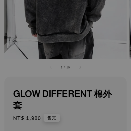
1
/
10
GLOW DIFFERENT 棉外
套
Regular
NT$ 1,980
售完
price