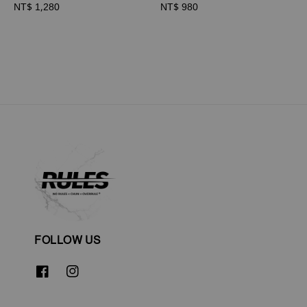
Regular
NT$ 1,280
Regular
NT$ 980
price
price
FOLLOW US