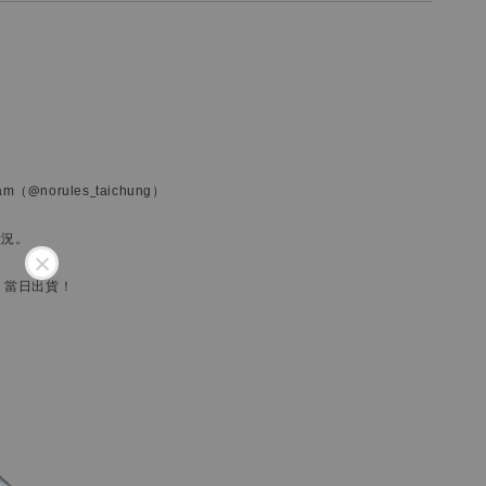
ram
（@norules_taichung）
狀況。
，當日出貨！