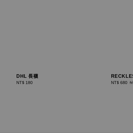
DHL 長襪
RECKLE
Regular
NT$ 180
Sale
NT$ 680
R
N
price
price
p