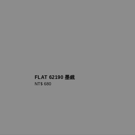
FLAT 62190 墨鏡
Regular
NT$ 680
price