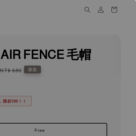
AIR FENCE 毛帽
Regular
優惠
NT$ 680
price
0，限折300！！
Free