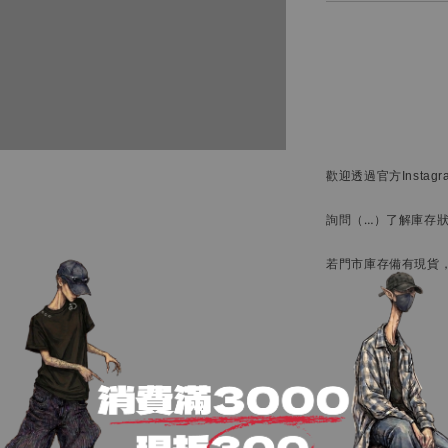
歡迎透過官方
Instag
詢問
（…）
了解庫存
若門市庫存備有現貨