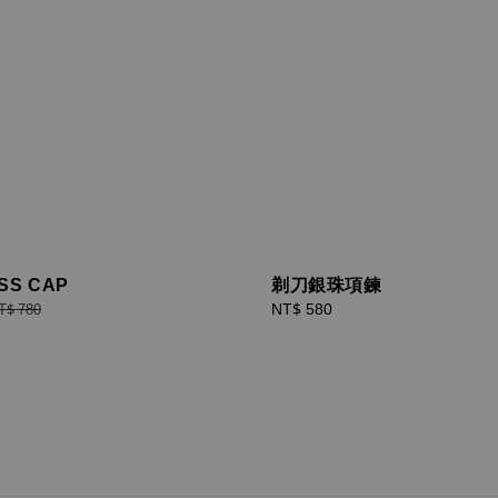
SS CAP
剃刀銀珠項鍊
egular
Regular
NT$ 580
T$ 780
rice
price