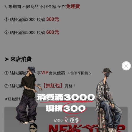
免運費
活動期間 不限商品 不限金額 全館
300元
① 結帳滿額3000 現省
6
00元
②
結帳
滿額5000
現省
➤ 來店消費
VIP
①
結帳滿額3000 享
會員優惠
< 當筆享回饋 >
【抽紅包】
②
結帳滿額5000
享
資格！
＃紅包活動項目
總價值逾三萬元
<含現金、福袋及上衣專屬訂製資格>