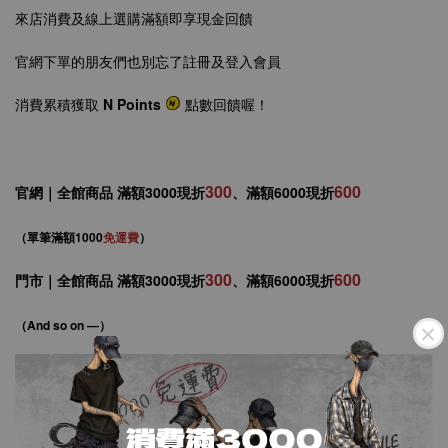
來店消費及線上選購滿額即享現金回饋
官網下單的朋友們也別忘了註冊及登入會員
消費累積獲取
N Points
點數回饋喔！
300
600
官網｜全館商品 滿額3000現折
、
滿額6000現折
（
單筆
滿額1000
免運費
）
300
600
門市｜
全館商品
滿額3000現折
、
滿額6000現折
（
And so on —
）