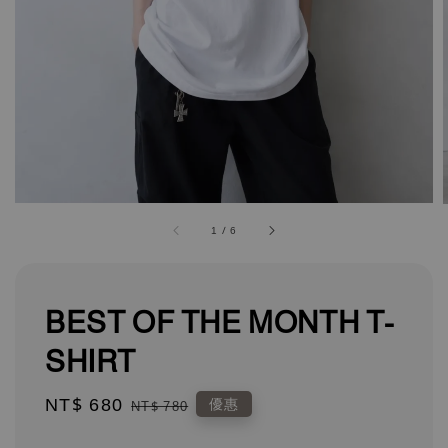
1
/
6
BEST OF THE MONTH T-
SHIRT
Sale
NT$ 680
Regular
優惠
NT$ 780
price
price