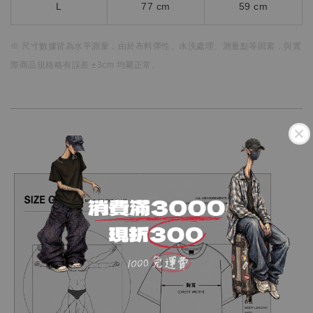
L
77 cm
59 cm
※ 尺寸數據皆為水平測量，
由於布料彈性、水洗處理、測量點等因素，
與實
際商品規格略有誤差 ±3cm 均屬正常。