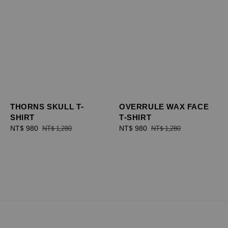
THORNS SKULL T-
OVERRULE WAX FACE
SHIRT
T-SHIRT
Sale
NT$ 980
Regular
Sale
NT$ 980
Regular
NT$ 1,280
NT$ 1,280
price
price
price
price