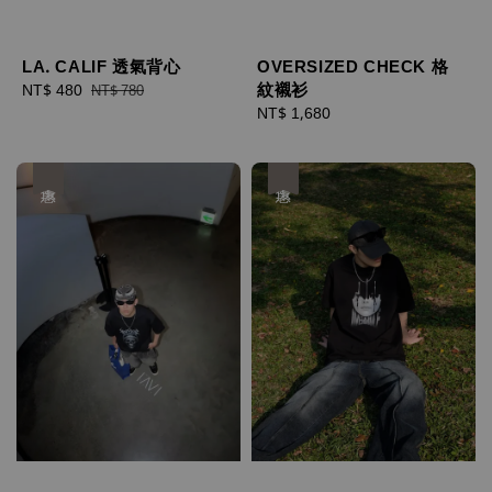
LA. CALIF 透氣背心
OVERSIZED CHECK 格
紋襯衫
Sale
NT$ 480
Regular
NT$ 780
price
price
Regular
NT$ 1,680
price
優惠
優惠