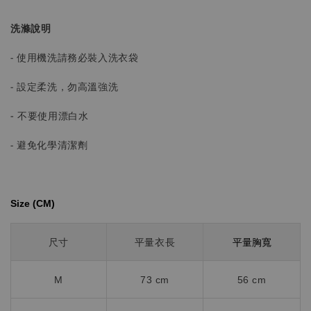
洗滌說明
- 使用機洗請務必裝入洗衣袋
- 設定柔洗，勿高溫強洗
-
不要使用漂白水
- 避免化學清潔劑
Size (CM)⁡⁡
平量胸寬
尺寸
平量衣長
M
73 cm
56 cm