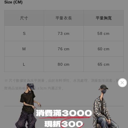
Size (CM)⁡⁡
平量胸寬
尺寸
平量衣長
S
73 cm
58
cm
M
76 cm
60 cm
L
80 cm
65 cm
※ 尺寸數據皆為水平測量，
由於布料彈性、水洗處理、測量點等因素，
與實
際商品規格略有誤差 ±3cm 均屬正常。