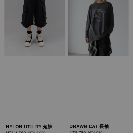
DRAWN CAT 長袖
NYLON UTILITY 短褲
Sale
NT$ 780
Regular
Sale
NT$ 1,580
Regular
NT$ 980
NT$ 1,680