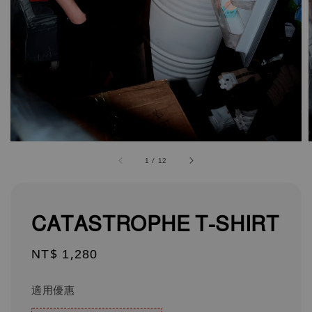
1
/
12
CATASTROPHE T-SHIRT
Regular
NT$ 1,280
price
適用優惠