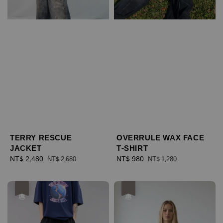
TERRY RESCUE
OVERRULE WAX FACE
JACKET
T-SHIRT
Sale
NT$ 2,480
Regular
Sale
NT$ 980
Regular
NT$ 2,680
NT$ 1,280
price
price
price
price
優惠
優惠