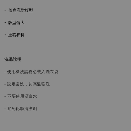
落肩寬鬆版型
•
• 版型偏大
•
重磅棉料
洗滌說明
- 使用機洗請務必裝入洗衣袋
- 設定柔洗，勿高溫強洗
-
不要使用漂白水
- 避免化學清潔劑