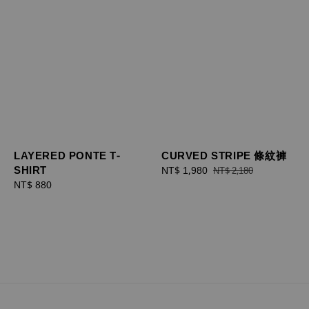
CURVED STRIPE 條紋褲
LAYERED PONTE T-
SHIRT
Sale
NT$ 1,980
Regular
NT$ 2,180
price
price
Regular
NT$ 880
price