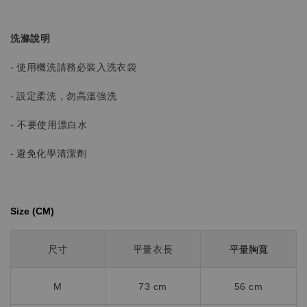
洗滌說明
- 使用機洗請務必裝入洗衣袋
- 設定柔洗，勿高溫強洗
-
不要使用漂白水
- 避免化學清潔劑
Size (CM)⁡⁡
平量胸寬
尺寸
平量衣長
M
73 cm
56 cm