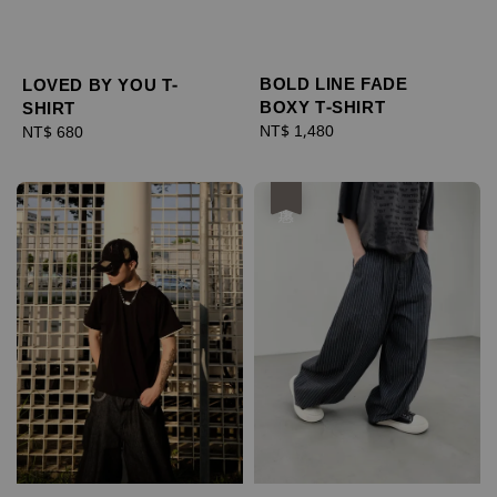
BOLD LINE FADE
LOVED BY YOU T-
BOXY T-SHIRT
SHIRT
Regular
NT$ 1,480
Regular
NT$ 680
price
price
優惠