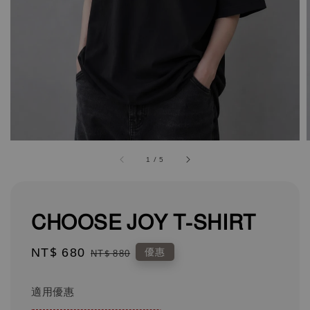
1
/
5
CHOOSE JOY T-SHIRT
Sale
NT$ 680
Regular
優惠
NT$ 880
price
price
適用優惠