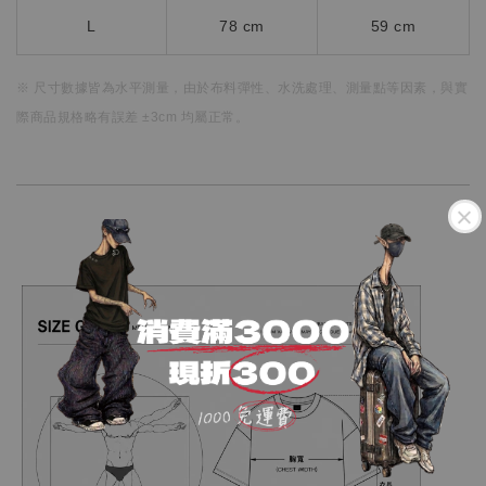
L
78 cm
59 cm
※ 尺寸數據皆為水平測量，
由於布料彈性、水洗處理、測量點等因素，
與實
際商品規格略有誤差 ±3cm 均屬正常。