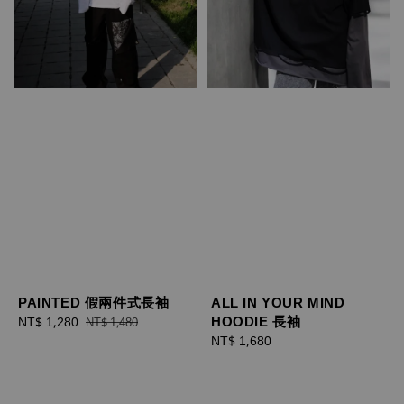
PAINTED 假兩件式長袖
ALL IN YOUR MIND
HOODIE 長袖
Sale
NT$ 1,280
Regular
NT$ 1,480
price
price
Regular
NT$ 1,680
price