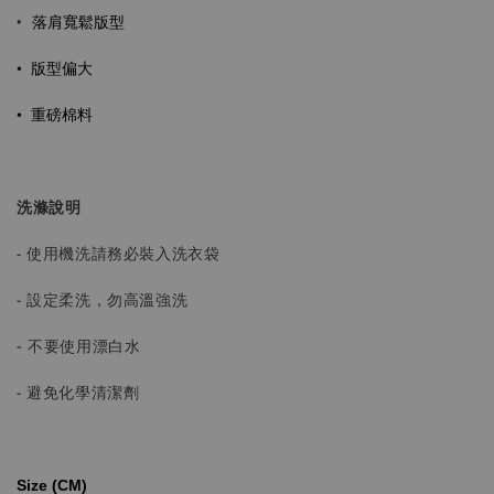
落肩寬鬆版型
•
• 版型偏大
•
重磅棉料
洗滌說明
- 使用機洗請務必裝入洗衣袋
- 設定柔洗，勿高溫強洗
-
不要使用漂白水
- 避免化學清潔劑
Size (CM)⁡⁡