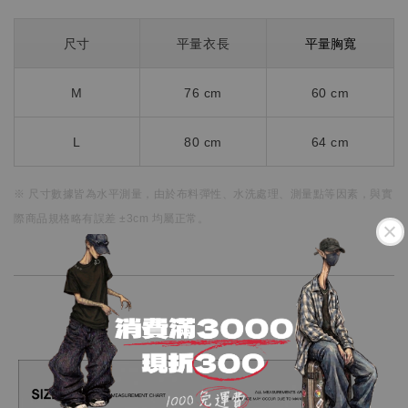
平量胸寬
尺寸
平量衣長
M
76 cm
60 cm
L
80 cm
64 cm
※ 尺寸數據皆為水平測量，
由於布料彈性、水洗處理、測量點等因素，
與實
際商品規格略有誤差 ±3cm 均屬正常。