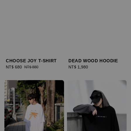
CHOOSE JOY T-SHIRT
DEAD WOOD HOODIE
Sale
NT$ 680
Regular
Regular
NT$ 1,980
NT$ 880
price
price
price
優惠