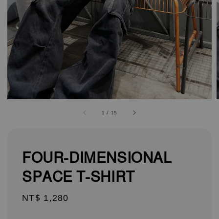
1
/
15
FOUR-DIMENSIONAL
SPACE T-SHIRT
Regular
NT$ 1,280
price