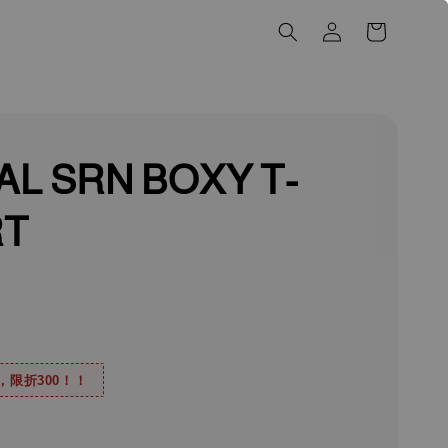
L SRN BOXY T-
RT
0，限折300！！