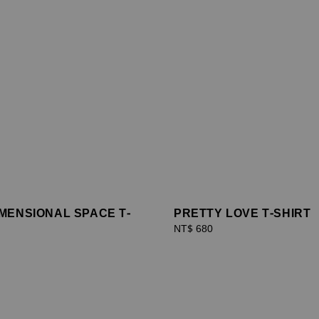
MENSIONAL SPACE T-
PRETTY LOVE T-SHIRT
Regular
NT$ 680
price