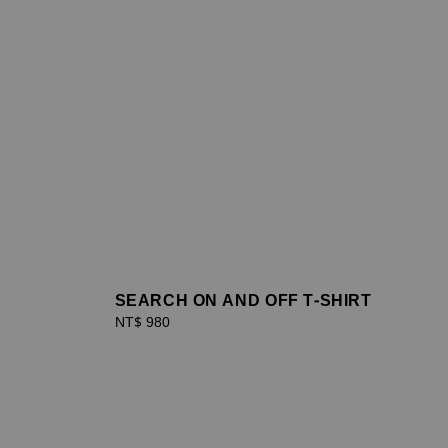
SEARCH ON AND OFF T-SHIRT
Regular
NT$ 980
price