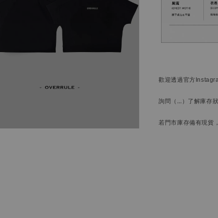
歡迎透過官方
Instag
詢問
（…）
了解庫存
若門市庫存備有現貨