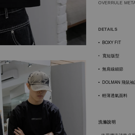
OVERRULE META
DETAILS
• BOXY FIT
寬短版型
•
•
無肩線細節
• DOLMAN 飛鼠
袖
• 輕薄透氣面料
洗滌說明