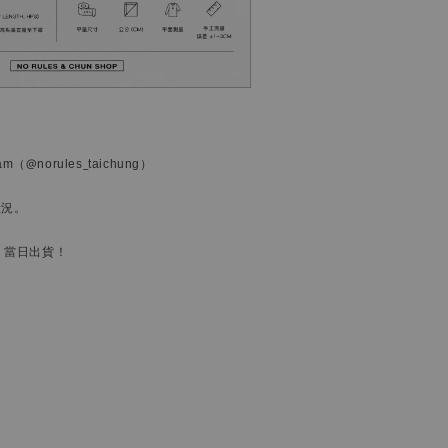
ram
（@norules_taichung）
狀況。
，當日出貨！