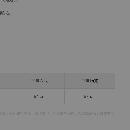
裝入洗衣袋
溫強洗
平量胸寬
平量衣長
67 cm
67 cm
測量，
由於布料彈性、水洗處理、測量點等因素，
與實際商品規格略有誤