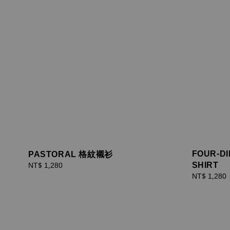
FOUR-DI
PASTORAL 格紋襯衫
SHIRT
Regular
NT$ 1,280
price
Regular
NT$ 1,280
price