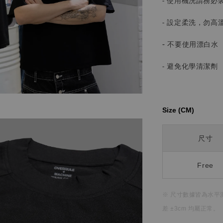
- 使用機洗請務必
- 設定柔洗，勿高
-
不要使用漂白水
- 避免化學清潔劑
Size (CM)⁡⁡
尺寸
Free
※ 尺寸數據皆為水平
差 ±3cm 均屬正常。