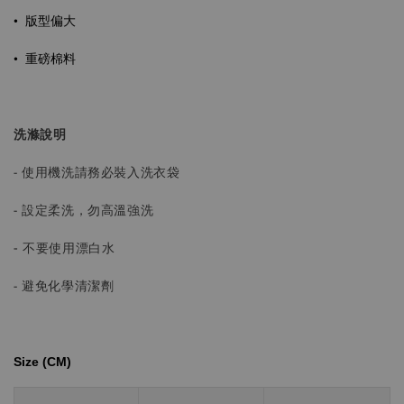
•
版型偏大
•
重磅棉料
洗滌說明
- 使用機洗請務必裝入洗衣袋
- 設定柔洗，勿高溫強洗
-
不要使用漂白水
- 避免化學清潔劑
Size (CM)⁡⁡