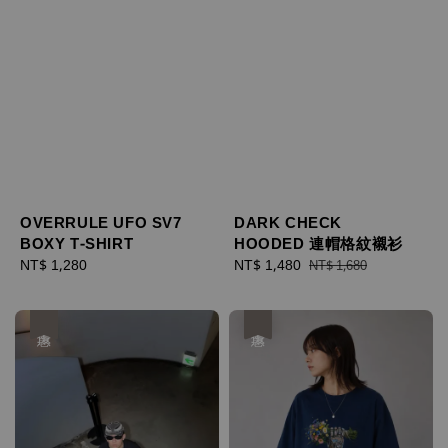
OVERRULE UFO SV7
DARK CHECK
BOXY T-SHIRT
HOODED 連帽格紋襯衫
Regular
NT$ 1,280
Sale
NT$ 1,480
Regular
NT$ 1,680
price
price
price
優惠
優惠