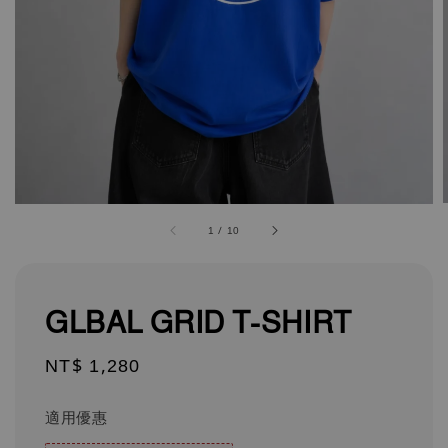
1
/
10
GLBAL GRID T-SHIRT
Regular
NT$ 1,280
price
適用優惠