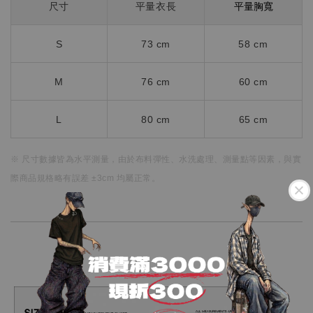
平量胸寬
尺寸
平量衣長
S
73 cm
58
cm
M
76 cm
60 cm
L
80 cm
65 cm
※ 尺寸數據皆為水平測量，
由於布料彈性、水洗處理、測量點等因素，
與實
際商品規格略有誤差 ±3cm 均屬正常。