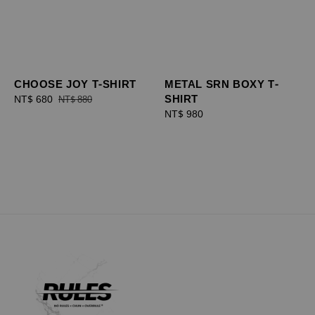
CHOOSE JOY T-SHIRT
METAL SRN BOXY T-
SHIRT
Sale
NT$ 680
Regular
NT$ 880
price
price
Regular
NT$ 980
price