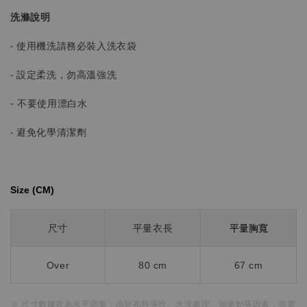
洗滌說明
- 使用機洗請務必裝入洗衣袋
- 設定柔洗，勿高溫強洗
-
不要使用漂白水
- 避免化學清潔劑
Size (CM)⁡⁡
平量胸寬
尺寸
平量衣長
Over
80 cm
67 cm
※ 尺寸數據皆為水平測量，
由於布料彈性、水洗處理、測量點等因素，
與實