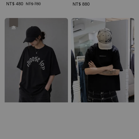
Sale
NT$ 480
Regular
Regular
NT$ 880
NT$ 780
price
price
price
優惠