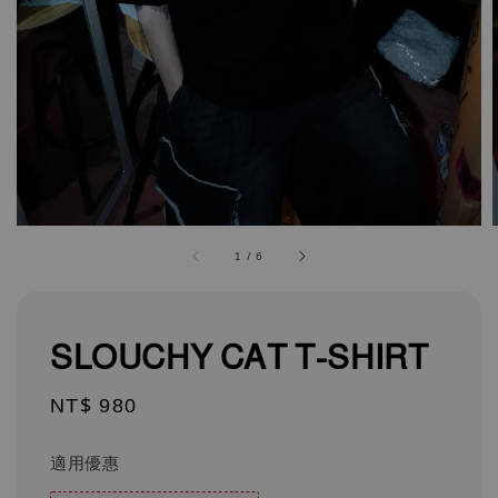
1
/
6
SLOUCHY CAT T-SHIRT
Regular
NT$ 980
price
適用優惠