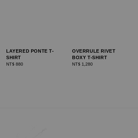
OVERRULE RIVET
LAYERED PONTE T-
BOXY T-SHIRT
SHIRT
Regular
NT$ 1,280
Regular
NT$ 880
price
price