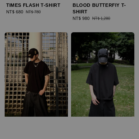
TIMES FLASH T-SHIRT
BLOOD BUTTERFIY T-
SHIRT
Sale
NT$ 680
Regular
NT$ 780
price
price
Sale
NT$ 980
Regular
NT$ 1,280
price
price