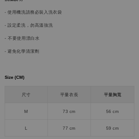
- 使用機洗請務必裝入洗衣袋
- 設定柔洗，勿高溫強洗
-
不要使用漂白水
- 避免化學清潔劑
Size (CM)⁡⁡
平量胸寬
尺寸
平量衣長
M
73 cm
56 cm
L
77 cm
59 cm