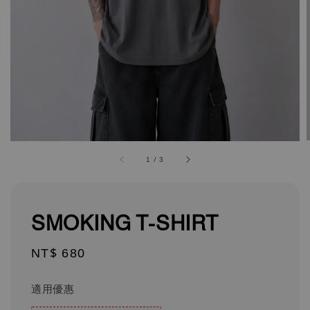
1
/
3
SMOKING T-SHIRT
Regular
NT$ 680
price
適用優惠