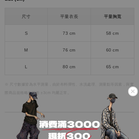
平量胸寬
尺寸
平量衣長
S
73 cm
58 cm
M
76 cm
60 cm
L
80 cm
65 cm
※ 尺寸數據皆為水平測量，
由於布料彈性、水洗處理、測量點等因素，
與實
際商品規格略有誤差 ±3cm 均屬正常。