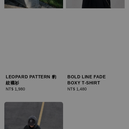
LEOPARD PATTERN 豹
BOLD LINE FADE
紋襯衫
BOXY T-SHIRT
Regular
NT$ 1,980
Regular
NT$ 1,480
price
price