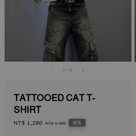
1
/
17
TATTOOED CAT T-
SHIRT
Sale
NT$ 1,280
Regular
優惠
NT$ 1,480
price
price