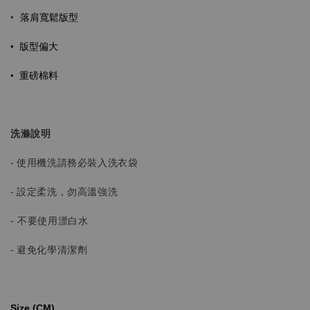
落肩寬鬆版型
•
• 版型偏大
•
重磅棉料
洗滌說明
- 使用機洗請務必裝入洗衣袋
- 設定柔洗，勿高溫強洗
-
不要使用漂白水
- 避免化學清潔劑
Size (CM)⁡⁡