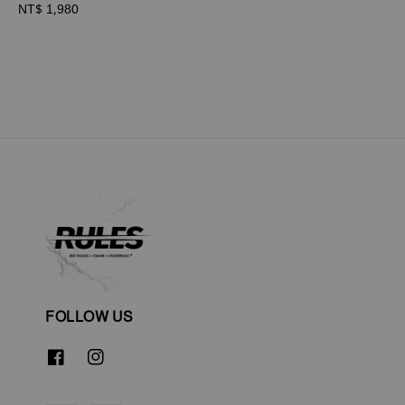
Regular
NT$ 1,980
price
FOLLOW US