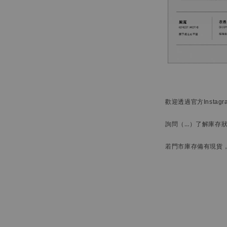
歡迎透過官方
Instag
詢問
（…）
了解庫存
若門市庫存備有現貨