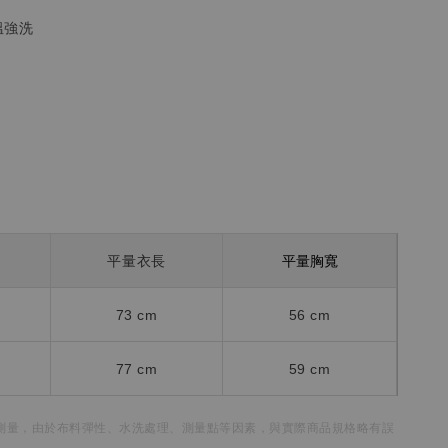
溫強洗
平量胸寬
平量衣長
73 cm
56 cm
77 cm
59 cm
測量，
由於布料彈性、水洗處理、測量點等因素，
與實際商品規格略有誤