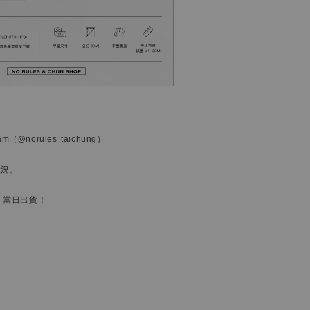
ram
（@norules_taichung）
狀況。
，當日出貨！