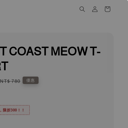
T COAST MEOW T-
RT
Regular
優惠
NT$ 780
price
0，限折300！！