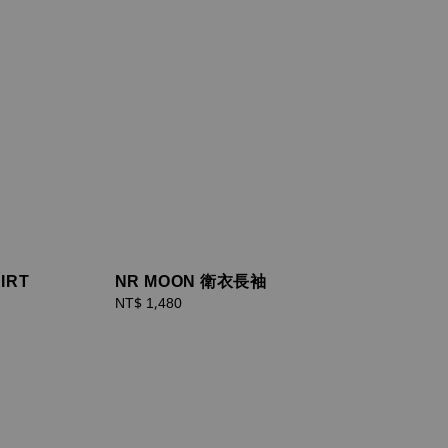
IRT
NR MOON 衛衣長袖
Regular
NT$ 1,480
price