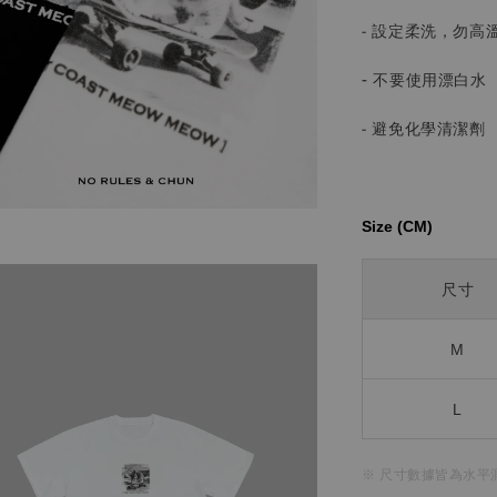
- 設定柔洗，勿高
-
不要使用漂白水
- 避免化學清潔劑
Size (CM)⁡⁡
尺寸
M
L
※ 尺寸數據皆為水平