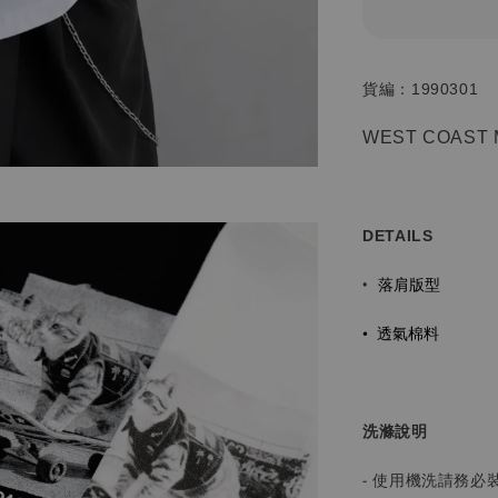
貨編：1990301
WEST COAST 
DETAILS
落肩版型
•
•
透氣棉料
洗滌說明
- 使用機洗請務必