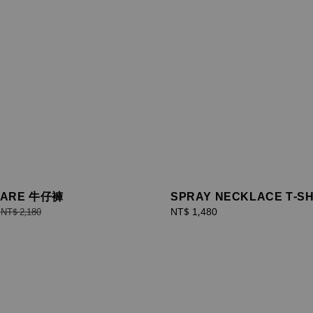
LARE 牛仔褲
SPRAY NECKLACE T-SH
Regular
Regular
NT$ 1,480
NT$ 2,180
price
price