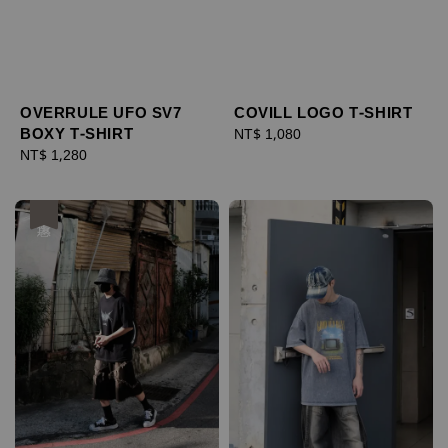
OVERRULE UFO SV7
COVILL LOGO T-SHIRT
BOXY T-SHIRT
Regular
NT$ 1,080
Regular
NT$ 1,280
price
price
優惠