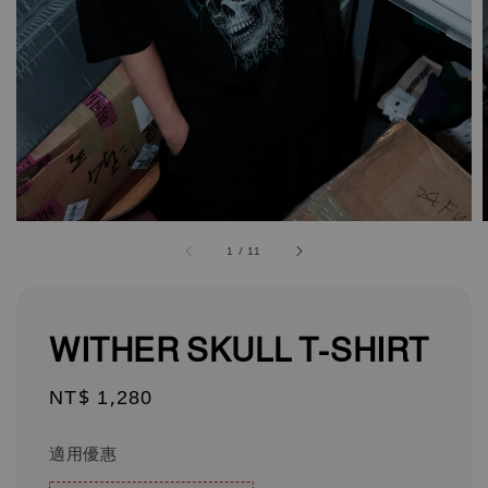
1
/
11
WITHER SKULL T-SHIRT
Regular
NT$ 1,280
price
適用優惠