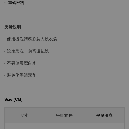
•
重磅棉料
洗滌說明
- 使用機洗請務必裝入洗衣袋
- 設定柔洗，勿高溫強洗
- 不要使用漂白水
- 避免化學清潔劑
Size (CM)⁡⁡
平量胸寬
尺寸
平量衣長