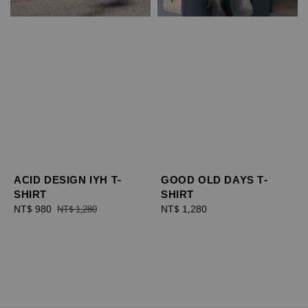
ACID DESIGN IYH T-
GOOD OLD DAYS T-
SHIRT
SHIRT
Sale
NT$ 980
Regular
Regular
NT$ 1,280
NT$ 1,280
price
price
price