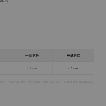
溫強洗
平量胸寬
平量衣長
67 cm
67 cm
測量，
由於布料彈性、水洗處理、測量點等因素，
與實際商品規格略有誤