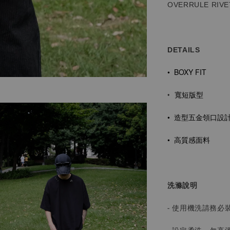
OVERRULE RIVE
DETAILS
• BOXY FIT
寬短版型
•
• 造型五金
領口設
• 高質感面料
洗滌說明
- 使用機洗請務必