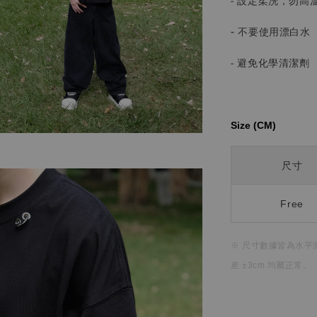
- 設定柔洗，勿高
-
不要使用漂白水
- 避免化學清潔劑
Size (CM)⁡⁡
尺寸
Free
※ 尺寸數據皆為水平
差 ±3cm 均屬正常。