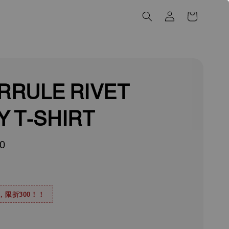
RRULE RIVET
Y T-SHIRT
0
0，限折300！！