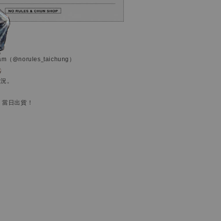
ram
（@norules_taichung）
狀況。
，當日出貨！