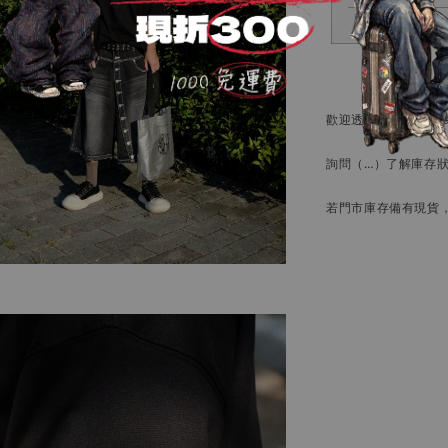
歡迎透過官方
Instag
詢問
（…）
了解庫存
若門市庫存備有現貨