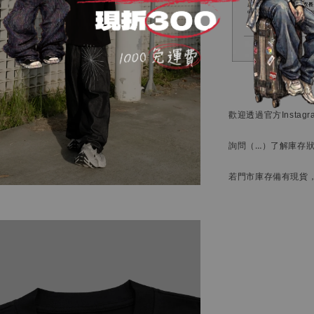
歡迎透過官方
Instag
詢問
（…）
了解庫存
若門市庫存備有現貨