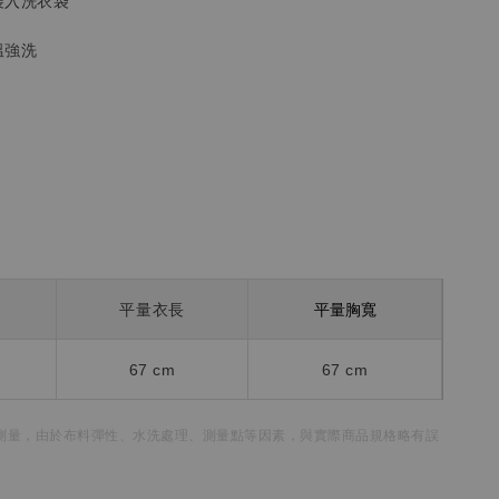
裝入洗衣袋
溫強洗
平量胸寬
平量衣長
67 cm
67 cm
測量，
由於布料彈性、水洗處理、測量點等因素，
與實際商品規格略有誤