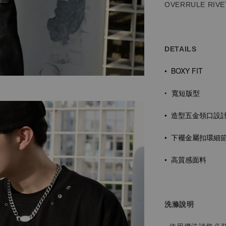
OVERRULE RIVET
DETAILS
• BOXY FIT
寬短版型
•
• 造型五金
領口設
• 下襬金屬扣環細
• 高質感面料
洗滌說明