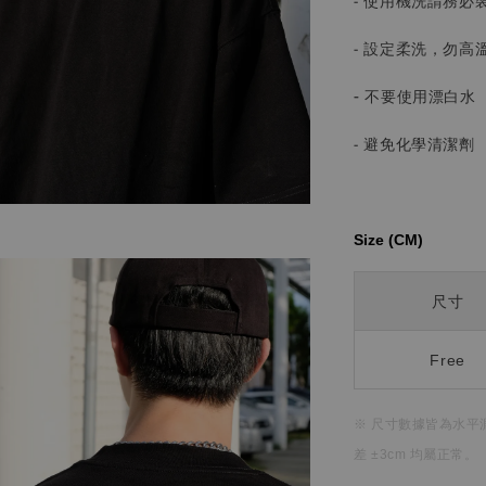
- 使用機洗請務必
- 設定柔洗，勿高
-
不要使用漂白水
- 避免化學清潔劑
Size (CM)⁡⁡
尺寸
Free
※ 尺寸數據皆為水平
差 ±3cm 均屬正常。