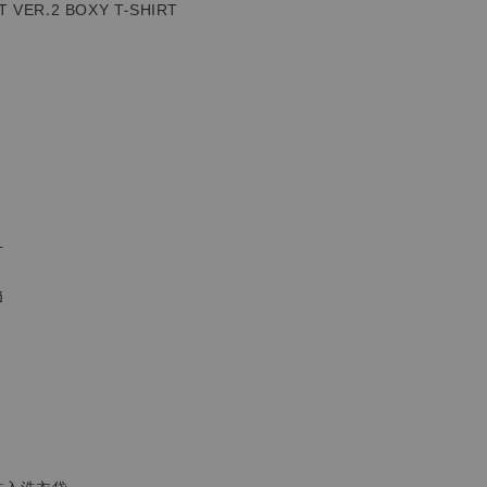
 VER.2 BOXY T-SHIRT
計
節