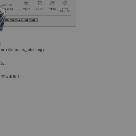
ram
（@norules_taichung）
狀況。
，當日出貨！