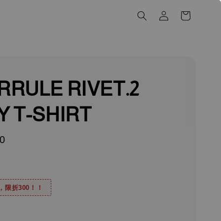
RRULE RIVET.2
Y T-SHIRT
0
0，限折300！！