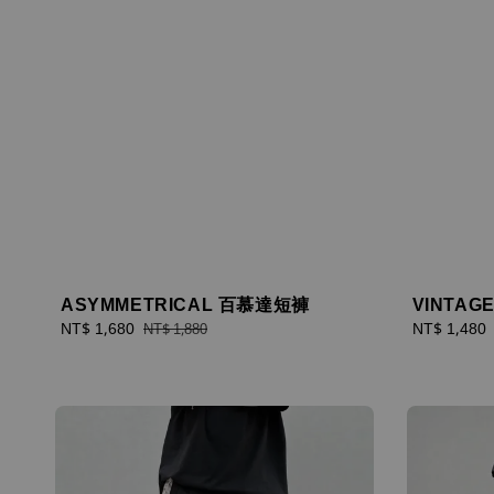
ASYMMETRICAL 百慕達短褲
VINTAG
Sale
NT$ 1,680
Regular
Regular
NT$ 1,480
NT$ 1,880
price
price
price