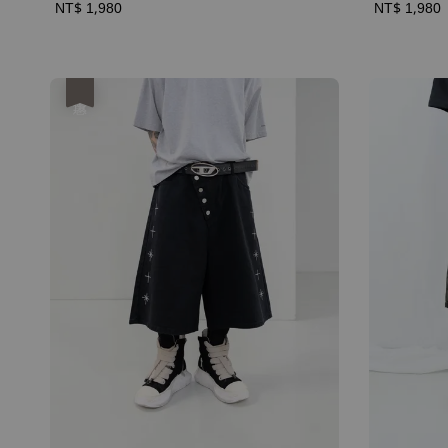
Regular
NT$ 1,980
Regular
NT$ 1,980
price
price
優惠