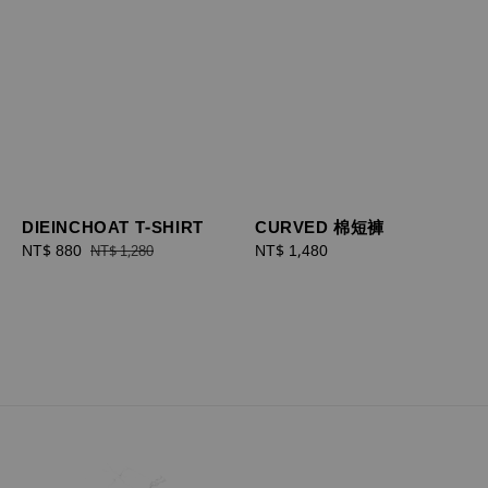
DIEINCHOAT T-SHIRT
CURVED 棉短褲
Sale
NT$ 880
Regular
Regular
NT$ 1,480
NT$ 1,280
price
price
price