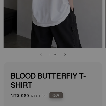
1
/
14
BLOOD BUTTERFIY T-
SHIRT
Sale
NT$ 980
Regular
優惠
NT$ 1,280
price
price