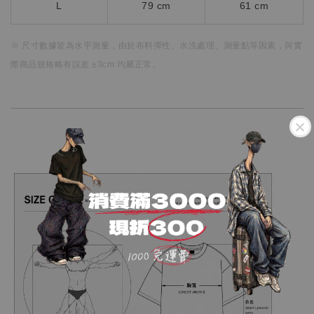
L
79 cm
61 cm
※ 尺寸數據皆為水平測量，
由於布料彈性、水洗處理、測量點等因素，
與實
際商品規格略有誤差 ±3cm 均屬正常。