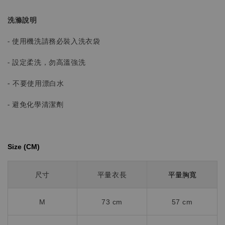
洗滌說明
- 使用機洗請務必裝入洗衣袋
- 設定柔洗，勿高溫強洗
-
不要使用漂白水
- 避免化學清潔劑
Size (CM)⁡⁡
平量胸寬
尺寸
平量衣長
M
73 cm
57 cm