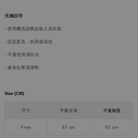
洗滌說明
- 使用機洗請務必裝入洗衣袋
- 設定柔洗，勿高溫強洗
-
不要使用漂白水
- 避免化學清潔劑
Size (CM)⁡⁡
平量胸寬
尺寸
平量衣長
Free
67 cm
67 cm