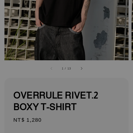
1
/
13
OVERRULE RIVET.2
BOXY T-SHIRT
Regular
NT$ 1,280
price