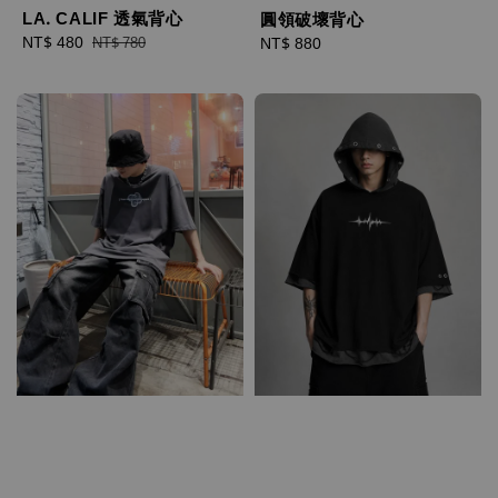
LA. CALIF 透氣背心
圓領破壞背心
Sale
NT$ 480
Regular
Regular
NT$ 880
NT$ 780
price
price
price