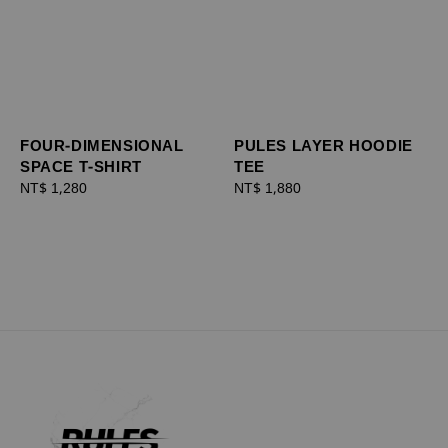
FOUR-DIMENSIONAL
PULES LAYER HOODIE
SPACE T-SHIRT
TEE
Regular
NT$ 1,280
Regular
NT$ 1,880
price
price