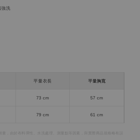
溫強洗
平量胸寬
平量衣長
73 cm
57 cm
79 cm
61 cm
測量，
由於布料彈性、水洗處理、測量點等因素，
與實際商品規格略有誤