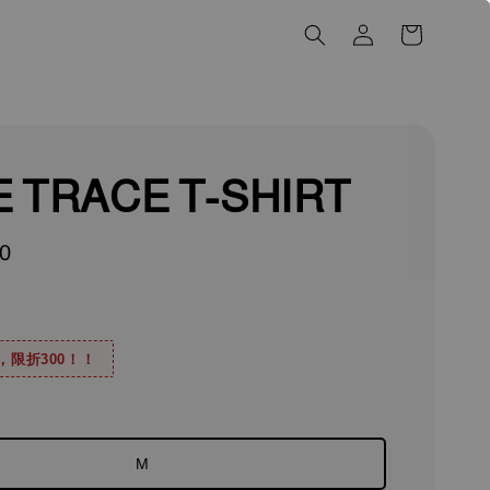
 TRACE T-SHIRT
0
0，限折300！！
M