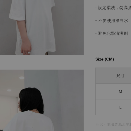
- 設定柔洗，勿高
-
不要使用漂白水
- 避免化學清潔劑
Size (CM)⁡⁡
尺寸
M
L
※ 尺寸數據皆為水平