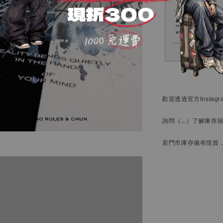
歡迎透過官方
Instag
詢問
（…）
了解庫存
若門市庫存備有現貨