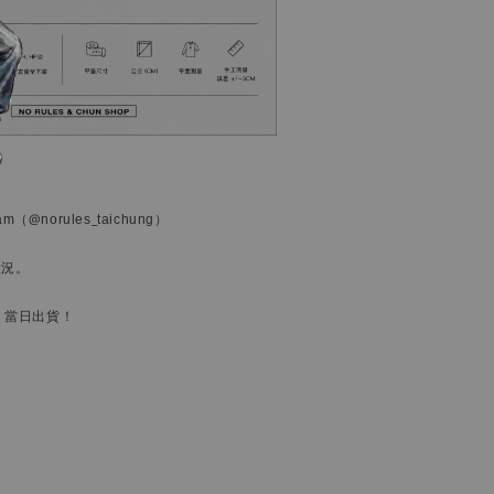
ram
（@norules_taichung）
狀況。
，當日出貨！