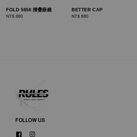
FOLD 5656 摺疊眼鏡
BETTER CAP
Regular
NT$ 880
Regular
NT$ 880
price
price
FOLLOW US