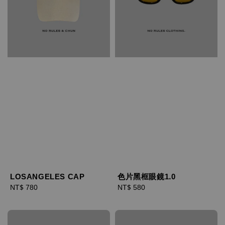
LOSANGELES CAP
色片黑框眼鏡1.0
Regular
NT$ 780
Regular
NT$ 580
price
price