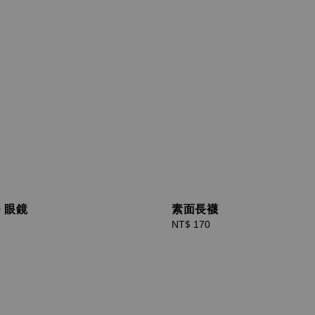
0 眼鏡
素面長襪
Regular
NT$ 170
price