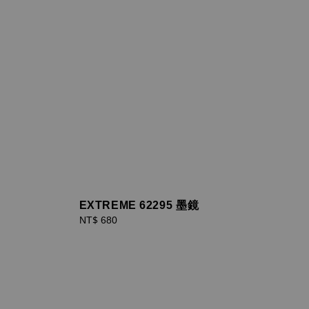
EXTREME 62295 墨鏡
Regular
NT$ 680
price