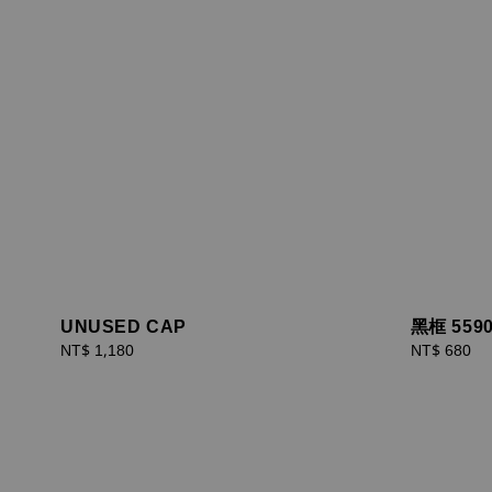
UNUSED CAP
黑框 559
Regular
NT$ 1,180
Regular
NT$ 680
price
price