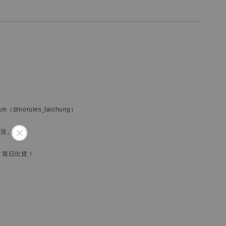
ram
（@norules_taichung）
狀況。
，當日出貨！