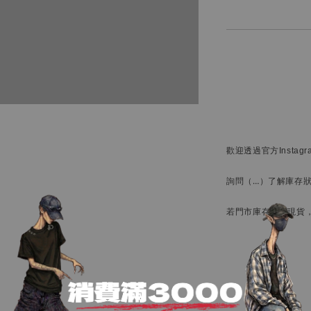
歡迎透過官方
Instag
詢問
（…）
了解庫存
若門市庫存備有現貨