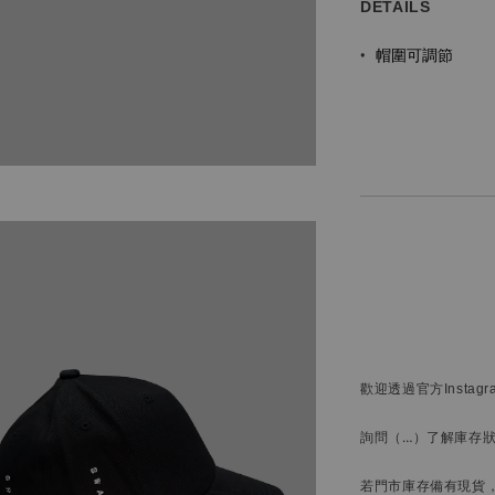
DETAILS
•
帽圍可調節
歡迎透過官方
Instag
詢問
（…）
了解庫存
若門市庫存備有現貨