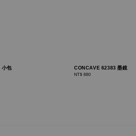
N 小包
CONCAVE 62383 墨鏡
Regular
NT$ 880
price