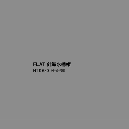
FLAT 針織水桶帽
Sale
NT$ 680
Regular
NT$ 780
price
price