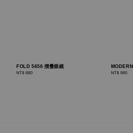
FOLD 5656 摺疊眼鏡
MODER
Regular
NT$ 880
Regular
NT$ 980
price
price