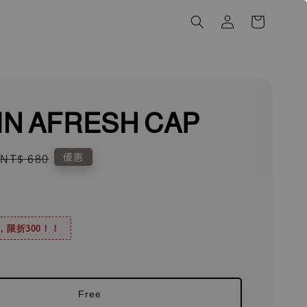
IN AFRESH CAP
Regular
優惠
NT$ 680
price
0，限折300！！
Free