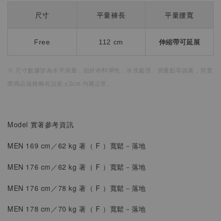
尺寸
平量褲長
平量腰寬
Free
112 cm
伸縮帶可延展
※ 尺寸數據皆為水平測量，
由於布料彈性、水洗處理、測量點等因素，
與實
際商品規格略有誤差 ±3cm 均屬正常。
Model 實著參考資訊
MEN 169 cm／62 kg 著（
F
）
寬鬆
－落地
MEN 176 cm／62 kg 著（
F
）
寬鬆
－落地
MEN 176 cm／78 kg 著（
F
）
寬鬆
－落地
MEN
178 cm／70 kg 著（
F
）
寬鬆
－落地