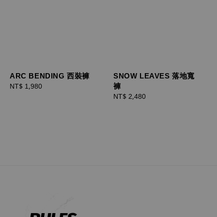
ARC BENDING 西裝褲
SNOW LEAVES 落地寬
褲
Regular
NT$ 1,980
price
Regular
NT$ 2,480
price