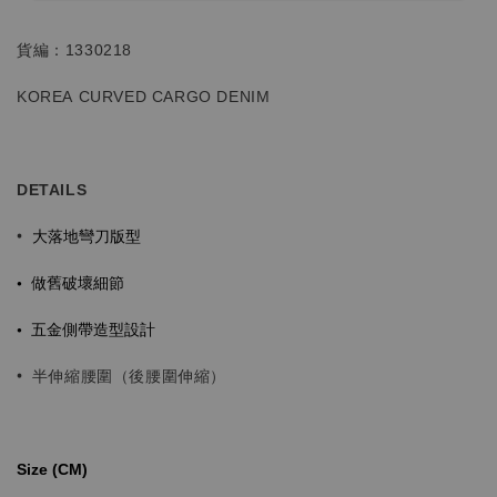
貨編：1330218
KOREA CURVED CARGO DENIM
DETAILS
大落地彎刀版型
•
•
做舊破壞細節
•
五金側帶造型設計
•
半伸縮腰圍（後腰圍伸縮）
Size (CM)⁡⁡