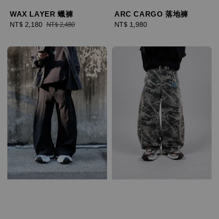
WAX LAYER 蠟褲
ARC CARGO 落地褲
Sale
NT$ 2,180
Regular
Regular
NT$ 1,980
NT$ 2,480
price
price
price