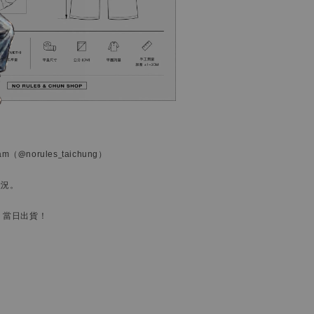
ram
（@norules_taichung）
狀況。
，當日出貨！