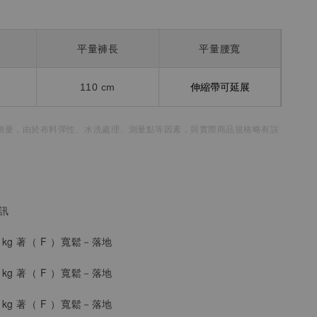
平量褲長
平量腰寬
110 cm
伸縮帶可延展
測量，
由於布料彈性、水洗處理、測量點等因素，
與實際商品規格略有誤
資訊
4 kg 著（
F
）
寬鬆
－落地
2 kg 著（
F
）寬鬆
－落地
8 kg 著（
F
）寬鬆
－落地