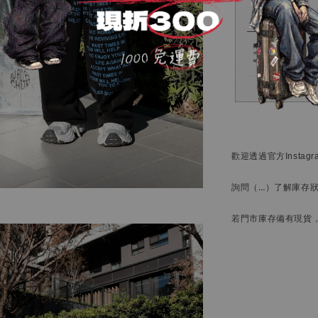
歡迎透過官方
Instag
詢問
（…）
了解庫存
若門市庫存備有現貨