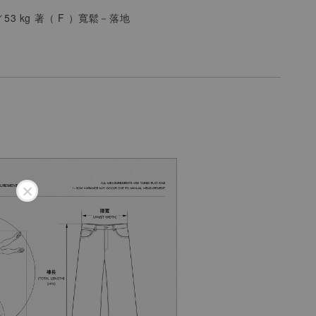
／53 kg 著（
F
）
寬鬆－落地