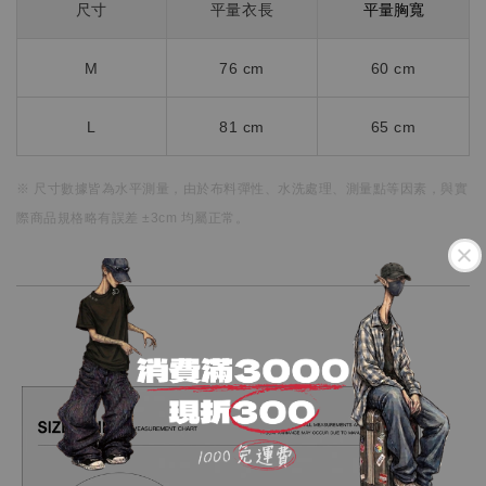
平量胸寬
尺寸
平量衣長
M
76 cm
60 cm
L
81 cm
65 cm
※ 尺寸數據皆為水平測量，
由於布料彈性、水洗處理、測量點等因素，
與實
際商品規格略有誤差 ±3cm 均屬正常。