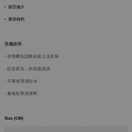
• 版型偏大
•
重磅棉料
洗滌說明
- 使用機洗請務必裝入洗衣袋
- 設定柔洗，勿高溫強洗
-
不要使用漂白水
- 避免化學清潔劑
Size (CM)⁡⁡