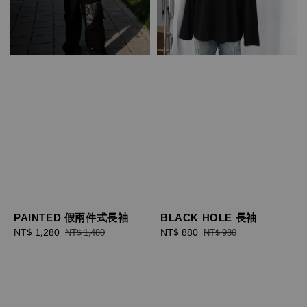
PAINTED 假兩件式長袖
BLACK HOLE 長袖
Sale
NT$ 1,280
Regular
Sale
NT$ 880
Regular
NT$ 1,480
NT$ 980
price
price
price
price