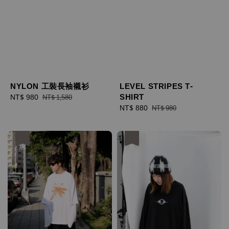
NYLON 工裝長袖襯衫
LEVEL STRIPES T-
SHIRT
Sale
NT$ 980
Regular
NT$ 1,580
price
price
Sale
NT$ 880
Regular
NT$ 980
price
price
優惠
優惠