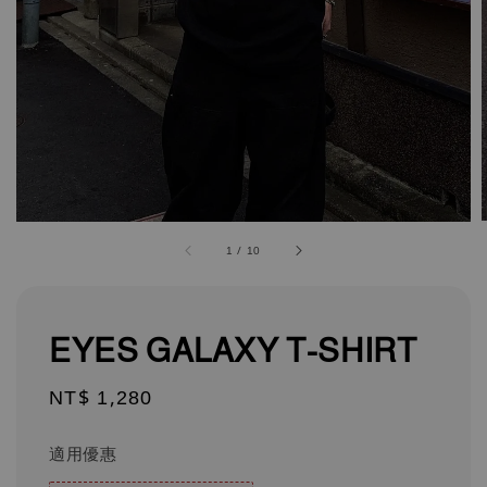
1
/
10
EYES GALAXY T-SHIRT
Regular
NT$ 1,280
price
適用優惠