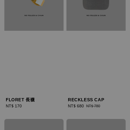
FLORET 長襪
RECKLESS CAP
Regular
NT$ 170
Sale
NT$ 680
Regular
NT$ 780
price
price
price