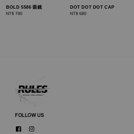
BOLD 5586 眼鏡
DOT DOT DOT CAP
Regular
NT$ 780
Regular
NT$ 680
price
price
FOLLOW US