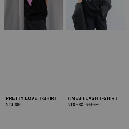
PRETTY LOVE T-SHIRT
TIMES FLASH T-SHIRT
Regular
NT$ 680
Sale
NT$ 680
Regular
NT$ 780
price
price
price