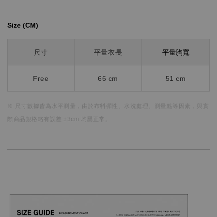
Size (CM)⁡⁡
平量胸寬
尺寸
平量衣長
Free
66 cm
51 cm
※ 尺寸數據皆為水平測量，
由於布料彈性、水洗處理、測量點等因素，
與實
際商品規格略有誤差 ±3cm 均屬正常。