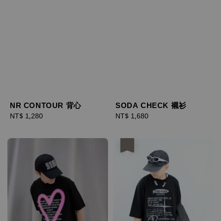
NR CONTOUR 背心
SODA CHECK 襯衫
Regular
NT$ 1,280
Regular
NT$ 1,680
price
price
優惠