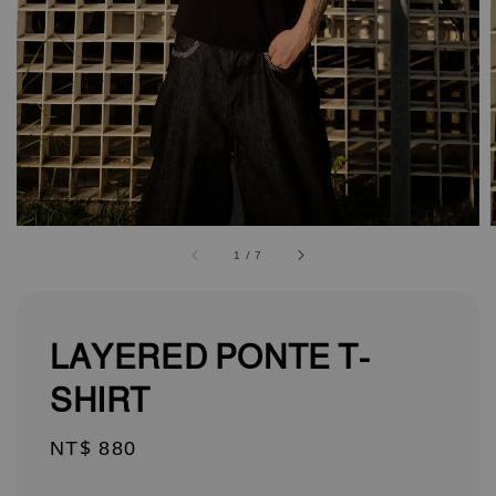
1
/
7
LAYERED PONTE T-
SHIRT
Regular
NT$ 880
price