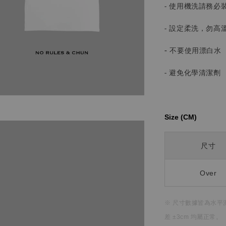
- 使用機洗請務必
- 設定柔洗，勿高
-
不要使用漂白水
- 避免化學清潔劑
Size (CM)⁡⁡
尺寸
Over
※ 尺寸數據皆為水平
差 ±3cm 均屬正常。