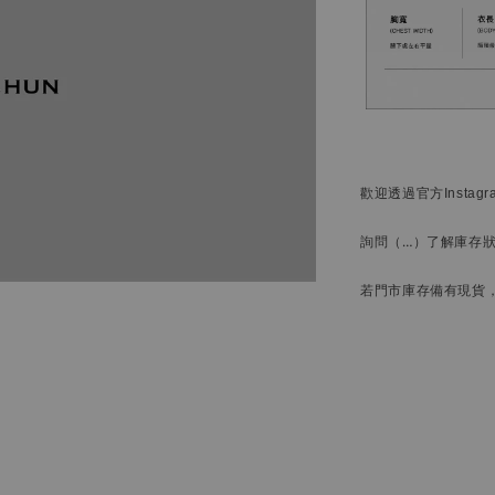
歡迎透過官方
Instag
詢問
（…）
了解庫存
若門市庫存備有現貨