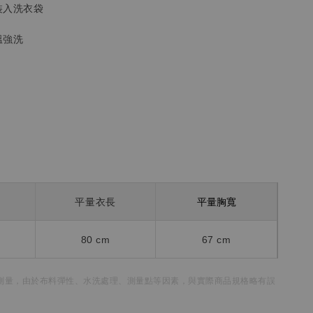
裝入洗衣袋
溫強洗
平量胸寬
平量衣長
80 cm
67 cm
測量，
由於布料彈性、水洗處理、測量點等因素，
與實際商品規格略有誤