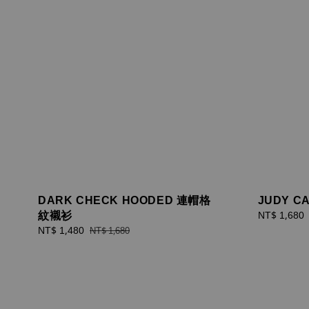
DARK CHECK HOODED 連帽格
JUDY 
紋襯衫
Sale
NT$ 1,680
price
Sale
NT$ 1,480
Regular
NT$ 1,680
price
price