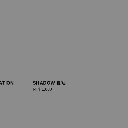
ATION
SHADOW 長袖
Regular
NT$ 1,880
price