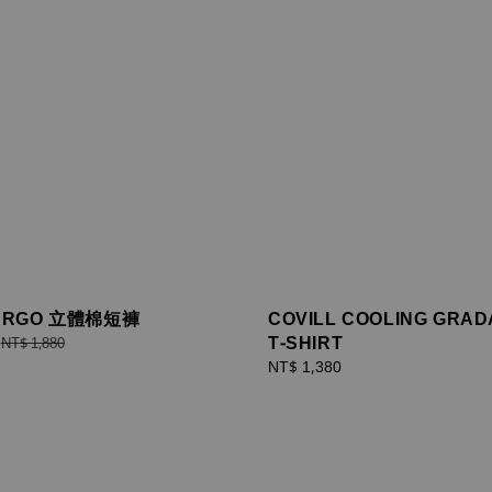
CARGO 立體棉短褲
COVILL COOLING GRAD
T-SHIRT
Regular
NT$ 1,880
price
Regular
NT$ 1,380
price