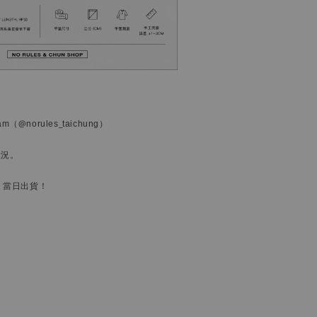
ram
（@norules_taichung）
狀況。
，當日出貨！