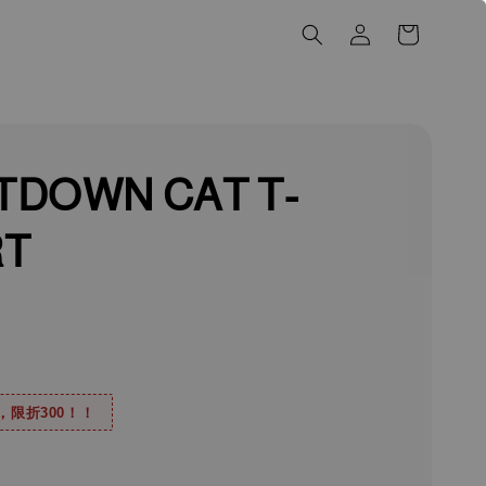
TDOWN CAT T-
RT
0，限折300！！