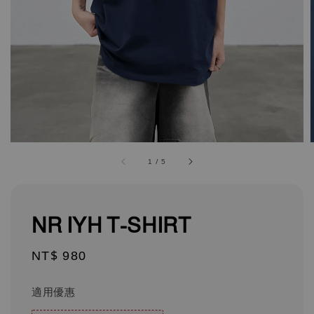
1
/
5
NR IYH T-SHIRT
Regular
NT$ 980
price
適用優惠