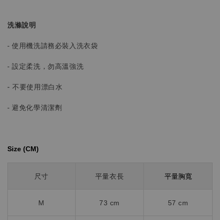
洗滌說明
- 使用機洗請務必裝入洗衣袋
- 設定柔洗，勿高溫強洗
-
不要使用漂白水
- 避免化學清潔劑
Size (CM)⁡⁡
平量胸寬
尺寸
平量衣長
M
73 cm
57 cm