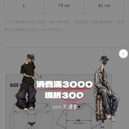
L
79 cm
61 cm
※ 尺寸數據皆為水平測量，
由於布料彈性、水洗處理、測量點等因素，
與實
際商品規格略有誤差 ±3cm 均屬正常。