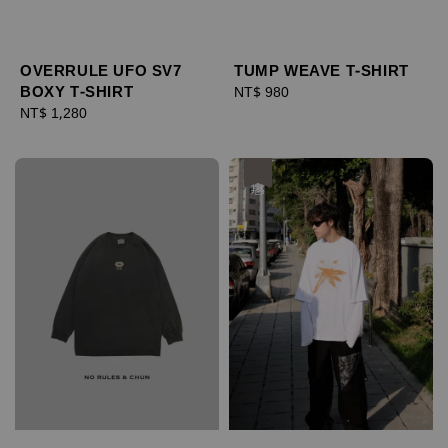
OVERRULE UFO SV7
TUMP WEAVE T-SHIRT
BOXY T-SHIRT
Regular
NT$ 980
Regular
NT$ 1,280
price
price
優惠