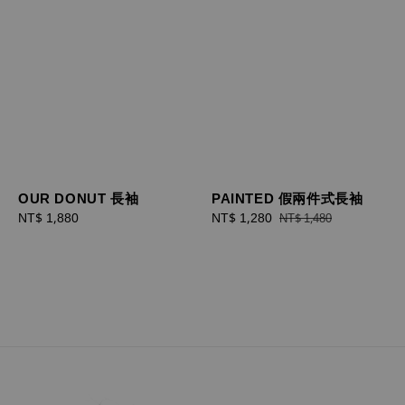
OUR DONUT 長袖
PAINTED 假兩件式長袖
Regular
NT$ 1,880
Sale
NT$ 1,280
Regular
NT$ 1,480
price
price
price