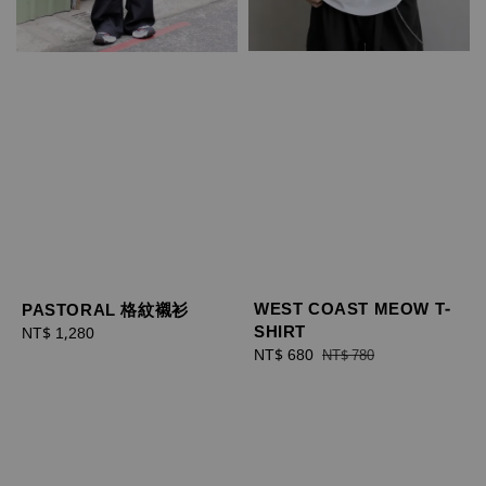
WEST COAST MEOW T-
PASTORAL 格紋襯衫
SHIRT
Regular
NT$ 1,280
Sale
NT$ 680
Regular
price
NT$ 780
price
price