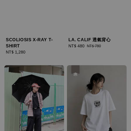
SCOLIOSIS X-RAY T-
LA. CALIF 透氣背心
SHIRT
Sale
NT$ 480
Regular
NT$ 780
Regular
NT$ 1,280
price
price
price
優惠