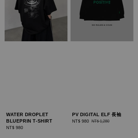
WATER DROPLET
PV DIGITAL ELF 長袖
BLUEPRIN T-SHIRT
Sale
NT$ 980
Regular
NT$ 1,280
Regular
NT$ 980
price
price
price