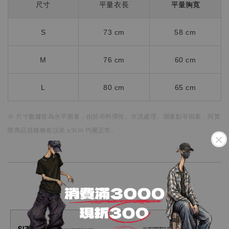
平量胸寬
尺寸
平量衣長
S
73 cm
58
cm
M
76 cm
60 cm
L
80 cm
65 cm
※ 尺寸數據皆為水平測量，
由於布料彈性、水洗處理、測量點等因素，
與實
際商品規格略有誤差 ±3cm 均屬正常。