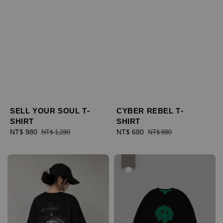
CYBER REBEL T-
SELL YOUR SOUL T-
SHIRT
SHIRT
Sale
NT$ 680
Regular
Sale
NT$ 980
Regular
NT$ 880
NT$ 1,280
price
price
price
price
優惠