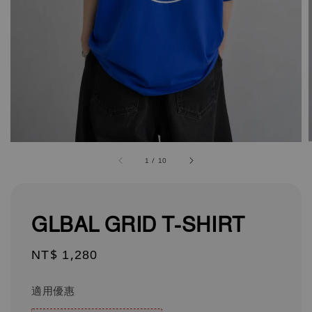
1
/
10
GLBAL GRID T-SHIRT
Regular
NT$ 1,280
price
適用優惠