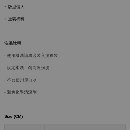
•
版型偏大
•
重磅棉料
洗滌說明
- 使用機洗請務必裝入洗衣袋
- 設定柔洗，勿高溫強洗
-
不要使用漂白水
- 避免化學清潔劑
Size (CM)⁡⁡